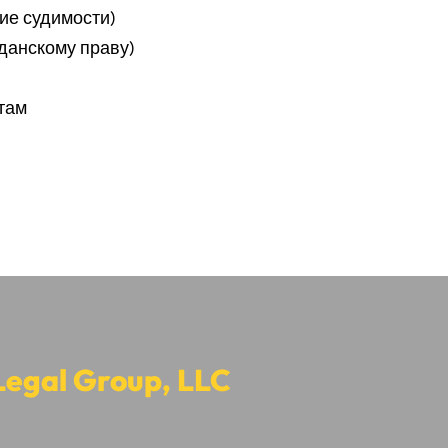
ие судимости)
данскому праву)
там
gal Group, LLC