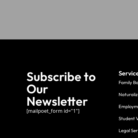
Subscribe to
Servic
Family B
Our
Naturaliz
Newsletter
Employme
[mailpoet_form id="1"]
Student V
Legal Ser