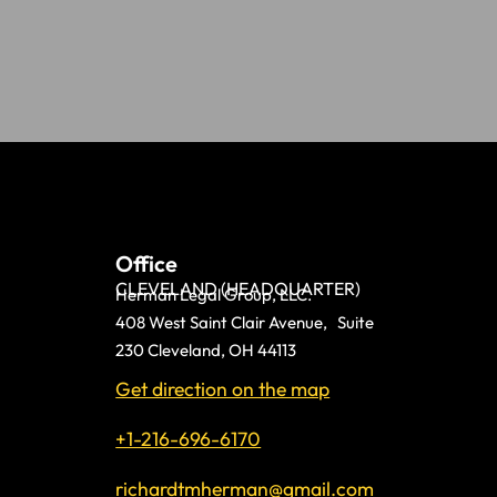
Office
CLEVELAND (HEADQUARTER)
Herman Legal Group, LLC.
408 West Saint Clair Avenue, Suite
230 Cleveland, OH 44113
Get direction on the map
+1-216-696-6170
richardtmherman@gmail.com