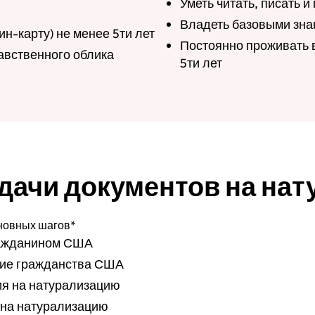
Уметь читать, писать и
Владеть базовыми зна
н-карту) не менее 5ти лет
Постоянно проживать в
авственного облика
5ти лет
дачи документов на на
сновных шагов*
ражданином США
ние гражданства США
я на натурализацию
 на натурализацию