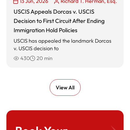
13 Jun, 2026
Richard T. Herman, Esq.
USCIS Appeals Dorcas v. USCIS
Decision to First Circuit After Ending
Immigration Hold Policies
USCIS has appealed the landmark Dorcas
v. USCIS decision to
430
20 min
View All