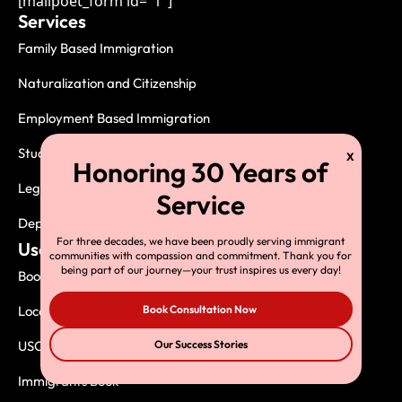
[mailpoet_form id="1"]
Services
Family Based Immigration
Naturalization and Citizenship
Employment Based Immigration
Student Visas
Legal Services
Deportation, Exclusion and Removal
For three decades, we have been proudly serving immigrant
Useful Links
communities with compassion and commitment. Thank you for
being part of our journey—your trust inspires us every day!
Book Consultation
Book Consultation Now
Local USCIS Offices
Our Success Stories
USCIS Asylum Offices
Immigrants Book