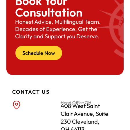
Book Your
Consultation
Honest Advice. Multilingual Team.
Decades of Experience. Get the
Clarity and Support you Deserve.
Schedule Now
CONTACT US
Head Office OH
408 West Saint
Clair Avenue, Suite
230 Cleveland,
OH 44113