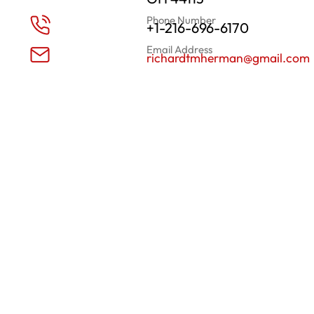
Phone Number
+1-216-696-6170
Email Address
richardtmherman@gmail.com