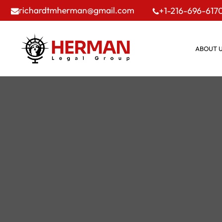
richardtmherman@gmail.com
+1-216-696-617
ABOUT 