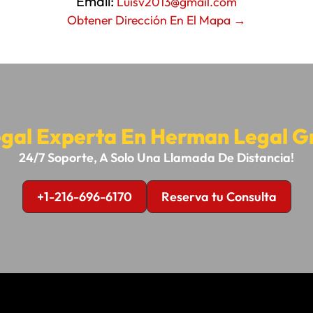
Email:
Luisv2013@gmail.com
Obtener Dirección En El Mapa →
gal Experta En Herman Legal G
24/7 Soporte, A Solo Una Llamada De Distancia!
+1-216-696-6170
Reserva tu Consulta