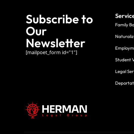
Subscribe to
Servic
Family B
Our
Naturaliz
Newsletter
Employme
[mailpoet_form id="1"]
Student V
Legal Ser
Deportati
For three deca
commitment.