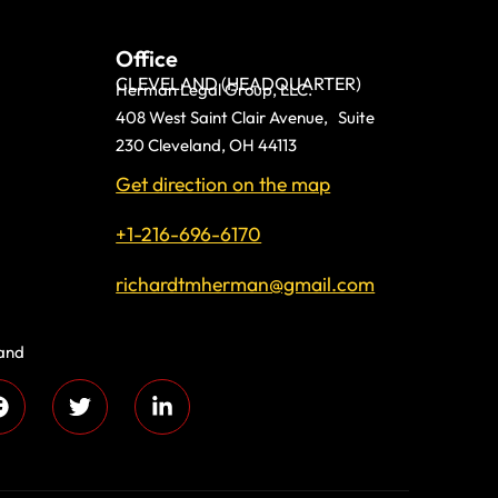
Office
CLEVELAND (HEADQUARTER)
Herman Legal Group, LLC.
408 West Saint Clair Avenue, Suite
230 Cleveland, OH 44113
Get direction on the map
+1-216-696-6170
richardtmherman@gmail.com
land
 compassion and
s every day!