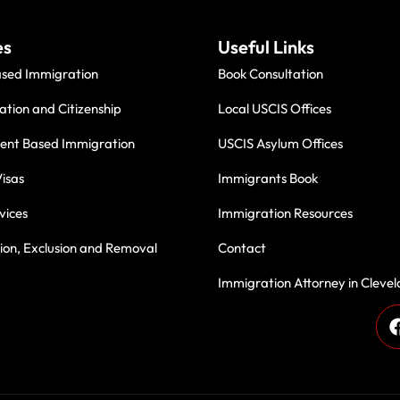
es
Useful Links
ased Immigration
Book Consultation
ation and Citizenship
Local USCIS Offices
nt Based Immigration
USCIS Asylum Offices
isas
Immigrants Book
vices
Immigration Resources
on, Exclusion and Removal
Contact
Immigration Attorney in Cleve
des, we have been proudly serving immigrant communities with
 Thank you for being part of our journey—your trust inspires u