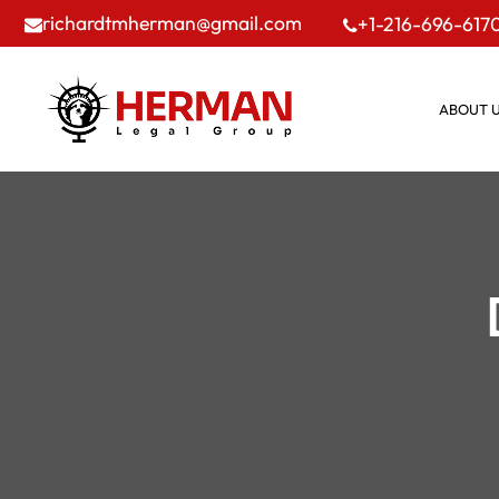
richardtmherman@gmail.com
+1-216-696-617
ABOUT 