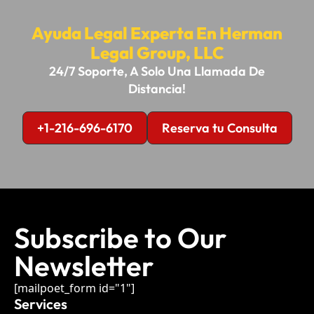
Ayuda Legal Experta En Herman
Legal Group, LLC
24/7 Soporte, A Solo Una Llamada De
Distancia!
+1-216-696-6170
Reserva tu Consulta
Subscribe to Our
Newsletter
[mailpoet_form id="1"]
Services