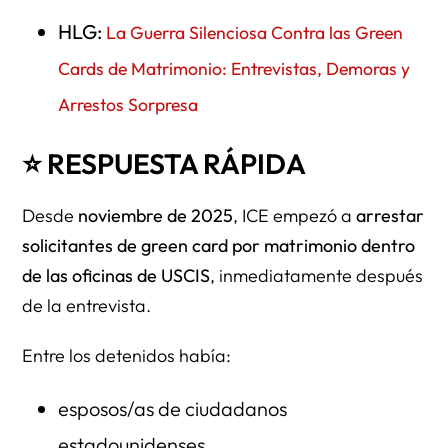
HLG:
La Guerra Silenciosa Contra las Green
Detainers (I-247A)
Cards de Matrimonio: Entrevistas, Demoras y
No existe “zona segura” en USCIS
Arrestos Sorpresa
⭐ ¿QUIÉNES ESTÁN EN MAYOR RIESGO?
🔥 Riesgo EXTREMO
⭐ RESPUESTA RÁPIDA
⚠️ Riesgo MODERADO
Desde
noviembre de 2025
, ICE empezó a
arrestar
🟢 Riesgo BAJO
solicitantes de green card por matrimonio dentro
de las oficinas de USCIS
⭐ CASOS REALES (Resumidos)
, inmediatamente después
de la entrevista.
Caso 1 — Esposa de Militar Arrestada
Entre los detenidos había:
Caso 2 — Madre con Bebé
Caso 3 — Overstay de 9 Años
esposos/as de ciudadanos
⭐ FRASES CLAVE QUE USCIS NO DIRÁ
estadounidenses