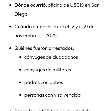
Dónde ocurrió:
oficina de USCIS en San
dentro de USCIS.
Diego
Su matrimonio es real. Su familia importa. Su seguridad
es prioridad.
Cuándo empezó:
entre el 12 y el 21 de
¿Tiene overstay, entrada sin inspección o una orden
noviembre de 2025
antigua? No vaya solo.
Quiénes fueron arrestados:
Phone: 216-696-6170
cónyuges de ciudadanos
cónyuges de militares
padres con bebés
personas con visa vencida