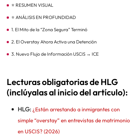
⭐ RESUMEN VISUAL
⭐ ANÁLISIS EN PROFUNDIDAD
1. El Mito de la “Zona Segura” Terminó
2. El Overstay Ahora Activa una Detención
3. Nuevo Flujo de Información USCIS → ICE
4. Casos Confirmados (San Diego)
⭐ AUTORIDAD LEGAL: ¿POR QUÉ PUEDE HACER ESTO
Lecturas obligatorias de HLG
ICE?
(inclúyalas al inicio del artículo):
INA §287(a)
HLG:
¿Están arrestando a inmigrantes con
Órdenes Administrativas (I-200)
simple “overstay” en entrevistas de matrimonio
INA §236
en USCIS? (2026)
INA §239 (NTA)