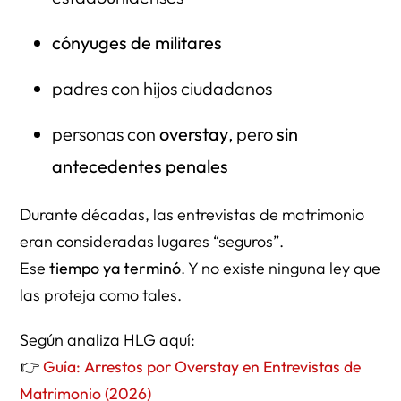
⭐ CITAS DEL ABOGADO RICHARD HERMAN
cónyuges de militares
⭐ PREGUNTAS FRECUENTES (FAQ) — 60 Preguntas en
Español
padres con hijos ciudadanos
🟥 A. SOBRE ARRESTOS EN ENTREVISTAS
personas con
overstay
, pero
sin
🟧 B. SOBRE MI HISTORIAL MIGRATORIO
antecedentes penales
🟨 C. SOBRE LA ENTREVISTA EN USCIS
Durante décadas, las entrevistas de matrimonio
🟦 D. SOBRE EL PROCESO DE ARRESTO
eran consideradas lugares “seguros”.
🟪 E. SOBRE RIESGOS SEGÚN MI FORMA DE ENTRADA
Ese
tiempo ya terminó
. Y no existe ninguna ley que
las proteja como tales.
🟫 F. SOBRE ESTRATEGIA LEGAL Y PREPARACIÓN
⭐ DIRECTORIO DE RECURSOS
Según analiza HLG aquí:
👉
Guía: Arrestos por Overstay en Entrevistas de
Gobierno
Matrimonio (2026)