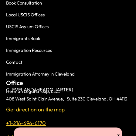
Book Consultation
Local USCIS Offices
USCIS Asylum Offices
Immigrants Book
Immigration Resources
Contact
Immigration Attorney in Cleveland
Office
CLEVELAND (HEADQUARTER)
Herman Legal Group, LLC.
408 West Saint Clair Avenue, Suite 230 Cleveland, OH 44113
Get direction on the map
+1-216-696-6170