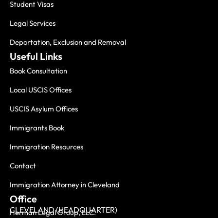
Student Visas
Legal Services
Deportation, Exclusion and Removal
Useful Links
Book Consultation
Local USCIS Offices
USCIS Asylum Offices
Immigrants Book
Immigration Resources
Contact
Immigration Attorney in Cleveland
Office
CLEVELAND (HEADQUARTER)
Herman Legal Group, LLC.