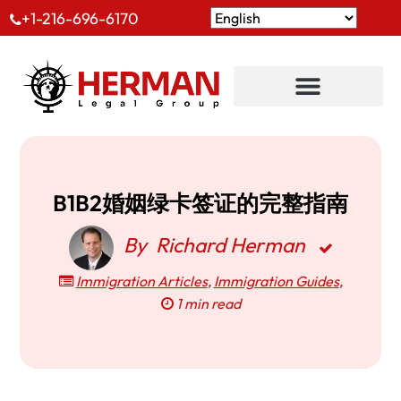
+1-216-696-6170
B1B2婚姻绿卡签证的完整指南
By
Richard Herman
Immigration Articles
,
Immigration Guides
,
1 min read