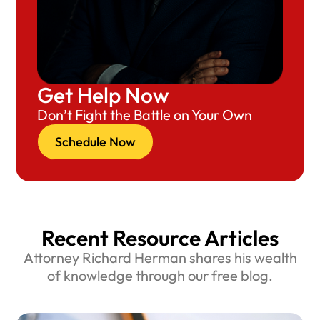
Get Help Now
Don’t Fight the Battle on Your Own
Schedule Now
Recent Resource Articles
Attorney Richard Herman shares his wealth
of knowledge through our free blog.