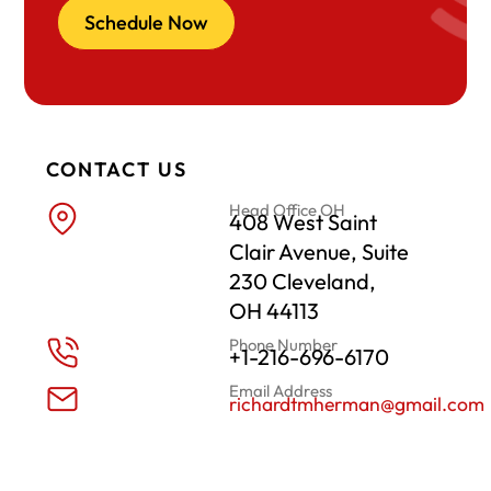
Schedule Now
CONTACT US
Head Office OH
408 West Saint
Clair Avenue, Suite
230 Cleveland,
OH 44113
Phone Number
+1-216-696-6170
Email Address
richardtmherman@gmail.com