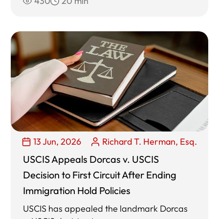
430
20 min
13 Jun, 2026
Richard T. Herman, Esq.
USCIS Appeals Dorcas v. USCIS
Decision to First Circuit After Ending
Immigration Hold Policies
USCIS has appealed the landmark Dorcas