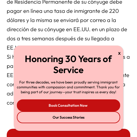
de Residencia Permanente de su cónyuge debe
pagar en línea una tasa de inmigrante de 220
dólares y la misma se enviará por correo a la
dirección de su cónyuge en EE.UU. en un plazo de
dos a tres semanas después de su llegada a
EE.UU.
Si ha estado casado durante menos de dos años a
partir de la fecha en que su cónyuge entre en
EE.UU., se le concederá la residencia permanente
For three decades, we have been proudly serving immigrant
condicional («CR1»), que requerirá una entrevista
communities with compassion and commitment. Thank you for
being part of our journey—your trust inspires us every day!
adicional dos años después para eliminar la
condición.
Book Consultation Now
Our Success Stories