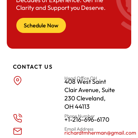
Clarity and Support you Deserve.
Schedule Now
CONTACT US
Head Office OH
408 West Saint
Clair Avenue, Suite
230 Cleveland,
OH 44113
Phone Number
+1-216-696-6170
Email Address
richardtmherman@gmail.com