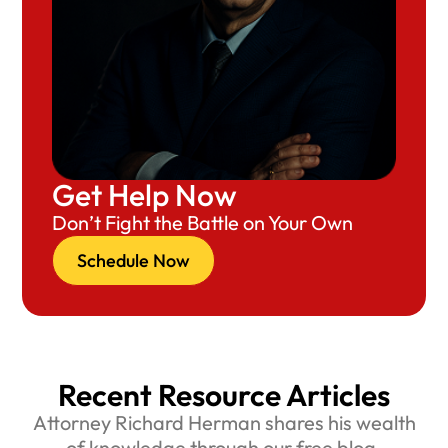
Get Help Now
Don’t Fight the Battle on Your Own
Schedule Now
Recent Resource Articles
Attorney Richard Herman shares his wealth
of knowledge through our free blog.