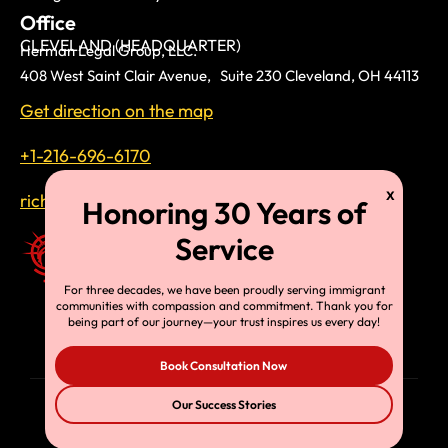
Office
CLEVELAND (HEADQUARTER)
Herman Legal Group, LLC.
408 West Saint Clair Avenue, Suite 230 Cleveland, OH 44113
Get direction on the map
+1-216-696-6170
richardtmherman@gmail.com
For three decades, we have been proudly serving immigrant
communities with compassion and commitment. Thank you for
being part of our journey—your trust inspires us every day!
Book Consultation Now
Our Success Stories
© Copyright 2025, HLG, LLC. All Rights Reserved