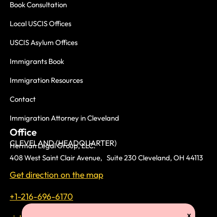
Book Consultation
Local USCIS Offices
USCIS Asylum Offices
Immigrants Book
Immigration Resources
Contact
Immigration Attorney in Cleveland
Office
CLEVELAND (HEADQUARTER)
Herman Legal Group, LLC.
408 West Saint Clair Avenue, Suite 230 Cleveland, OH 44113
Get direction on the map
+1-216-696-6170