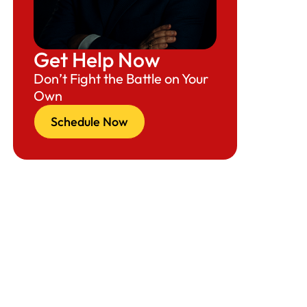
Get Help Now
Don’t Fight the Battle on Your
Own
Schedule Now