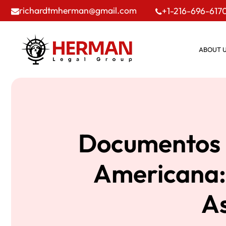
richardtmherman@gmail.com
+1-216-696-617
ABOUT 
Documentos P
Americana:
A