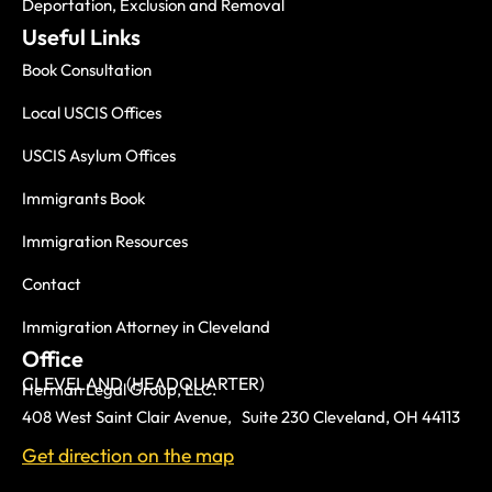
Deportation, Exclusion and Removal
Useful Links
Book Consultation
Local USCIS Offices
USCIS Asylum Offices
Immigrants Book
Immigration Resources
Contact
Immigration Attorney in Cleveland
Office
CLEVELAND (HEADQUARTER)
Herman Legal Group, LLC.
408 West Saint Clair Avenue, Suite 230 Cleveland, OH 44113
Get direction on the map