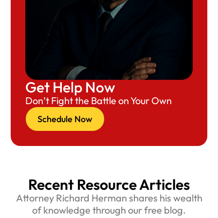
Get Help Now
Don’t Fight the Battle on Your Own
Schedule Now
Recent Resource Articles
Attorney Richard Herman shares his wealth
of knowledge through our free blog.