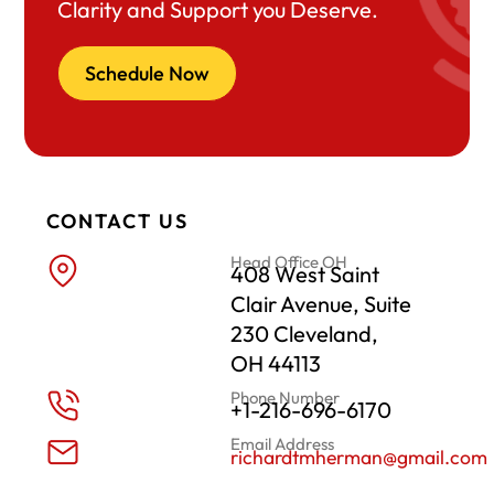
Clarity and Support you Deserve.
Schedule Now
CONTACT US
Head Office OH
408 West Saint
Clair Avenue, Suite
230 Cleveland,
OH 44113
Phone Number
+1-216-696-6170
Email Address
richardtmherman@gmail.com