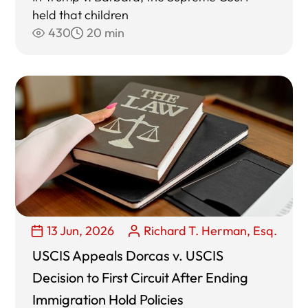
held that children
430
20 min
13 Jun, 2026
Richard T. Herman, Esq.
USCIS Appeals Dorcas v. USCIS
Decision to First Circuit After Ending
Immigration Hold Policies