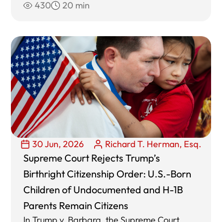
430
20 min
30 Jun, 2026
Richard T. Herman, Esq.
Supreme Court Rejects Trump’s
Birthright Citizenship Order: U.S.-Born
Children of Undocumented and H-1B
Parents Remain Citizens
In Trump v. Barbara, the Supreme Court