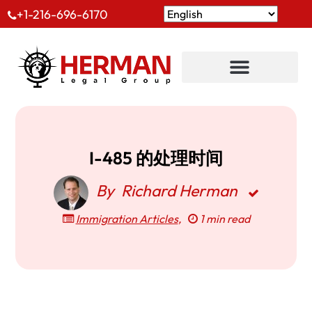
+1-216-696-6170
I-485 的处理时间
By
Richard Herman
Immigration Articles
,
1 min read