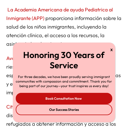
La Academia Americana de ayuda Pediatrica al
Inmigrante (APP)
proporciona información sobre la
salud de los niños inmigrantes, incluyendo la
atención clínica, el acceso a los recursos, la
asistencia legal, entre otros apoyos.
Avanza Together
ayuda a los inmigrantes en
riesgo de expulsión/deportación, poniendo
especial énfasis en mantener a las familias unidas
For three decades, we have been proudly serving immigrant
communities with compassion and commitment. Thank you for
y en proporcionar información comunitaria
being part of our journey—your trust inspires us every day!
importante a los inmigrantes.
Book Consultation Now
City of Columbus New American Initiative
está
Our Success Stories
diseñada para ayudar a los inmigrantes y
refugiados a obtener información y acceso a los