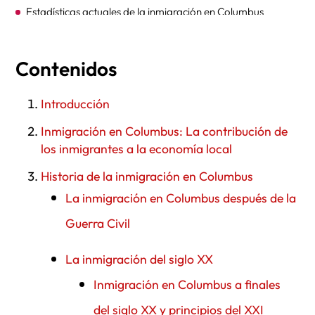
Estadísticas actuales de la inmigración en Columbus
El Ayuntamiento de Columbus, Ohio
Contenidos
Instalaciones de inmigración en Columbus
Consulados extranjeros en Columbus
Introducción
Grupos de ayuda a los inmigrantes sin ánimo de lucro en
Inmigración en Columbus: La contribución de
Columbus
los inmigrantes a la economía local
Diversas instituciones religiosas y lugares de culto en
Historia de la inmigración en Columbus
Columbus, Ohio
La inmigración en Columbus después de la
Festival de los Faroles Chinos
Guerra Civil
Oficinas de Asuntos Estudiantiles Internacionales de las
La inmigración del siglo XX
principales universidades de Columbus
Inmigración en Columbus a finales
Tiendas de comestibles étnicas en Columbus
del siglo XX y principios del XXI