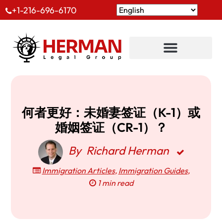
+1-216-696-6170
何者更好：未婚妻签证（K-1）或
婚姻签证（CR-1）？
By
Richard Herman
Immigration Articles
,
Immigration Guides
,
1 min read