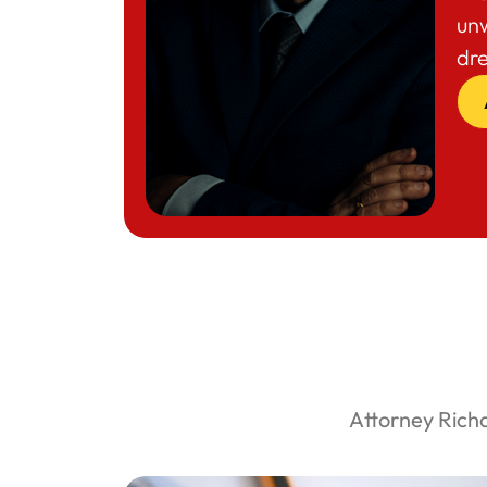
un
dr
Attorney Rich