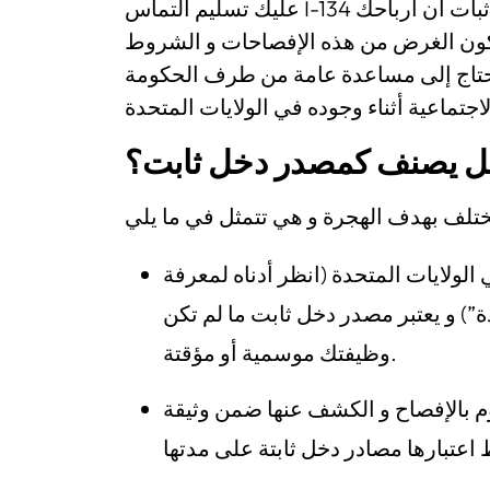
عليك تسليم التماس I-134 بالإضافة إلى تصريح يتضمن دخلك المادي من أجل إثبات أن أرباحك
كون الغرض من هذه الإفصاحات و الشروط
يحتاج إلى مساعدة عامة من طرف الحكومة
دخل يصنف كمصدر دخل ثابت؟
الولايات المتحدة (انظر أدناه لمعرفة
ة”) و يعتبر مصدر دخل ثابت ما لم تكن
وظيفتك موسمية أو مؤقتة.
وم بالإفصاح و الكشف عنها ضمن وثيقة IRS