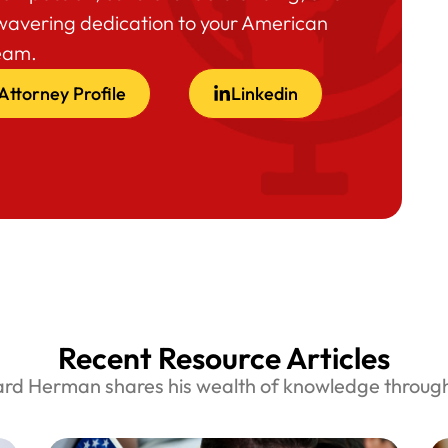
wavering dedication to your American
eam.
Attorney Profile
Linkedin
Recent Resource Articles
ard Herman shares his wealth of knowledge through 