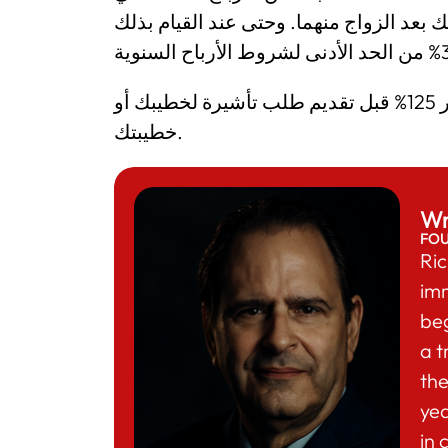
بعد الزواج منهما. وحتى عند القيام بذلك
لذلك من الأفضل التأكد من أنك مؤهل بموجب معيار 125% قبل تقديم طلب تأشيرة لخطيبك أو
خطيبتك.
Wr
FO
Ric
im
beg
a t
the
yea
in 