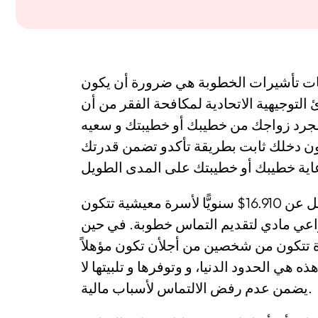
ات تأشيرات الخطوبة هي ضرورة أن يكون
صم يتجاوز 100% من المبادئ التوجيهية الاتحادية لمكافحة الفقر من أن
لرعاية. وترتفع تلك النسبة إلى 125% بمجرد زواجك من خطيبك أو خطيبتك و سعيه
كون دخلك ثابت بطريقة تأكدو تضمن قدرتك
و يعني ذلك أنه ينبغي أن يكون لك دخل ثابك لا يقل عن 16.910$ سنويًّا لأسرة معيشية تتكون
لاً لصفة راعي مادي لتقديم التماس خطوبة. في حين
ثابت 21.137$ سنويًّا لأسرة تتكون من شخصين من أجلأن تكون مؤهلاً
هي الحدود الدنيا، و وتوفرها و تلبيتها لا
يضمن عدم رفض الالتماس لأسباب مالية.