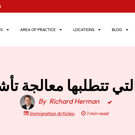
0
US
AREA OF PRACTICE
LOCATIONS
BLOG
ي تتطلبها معالجة تأ
By
Richard Herman
Immigration Articles
,
1 min read