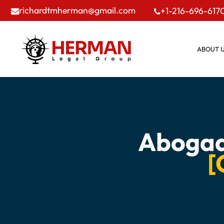
richardtmherman@gmail.com
+1-216-696-617
ABOUT 
Abogad
[