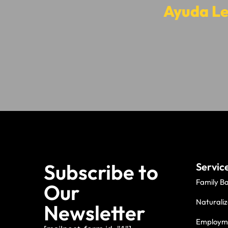
Ayuda Le
Subscribe to
Servic
Family B
Our
Naturaliz
Newsletter
Employme