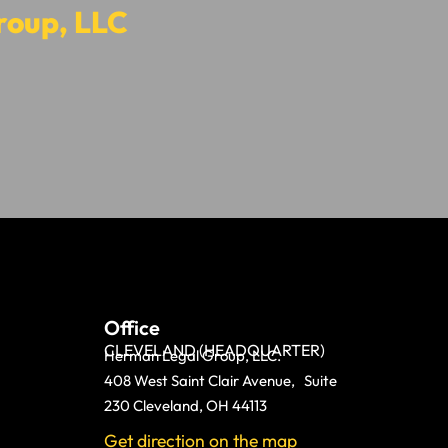
roup, LLC
Office
CLEVELAND (HEADQUARTER)
Herman Legal Group, LLC.
408 West Saint Clair Avenue, Suite
230 Cleveland, OH 44113
Get direction on the map