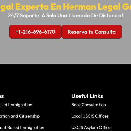
gal Experta En Herman Legal G
24/7 Soporte, A Solo Una Llamada De Distancia!
+1-216-696-6170
Reserva tu Consulta
es
Useful Links
ased Immigration
Book Consultation
ation and Citizenship
Local USCIS Offices
nt Based Immigration
USCIS Asylum Offices