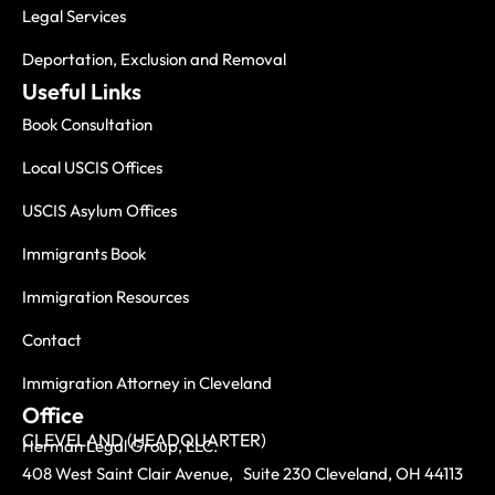
Legal Services
Deportation, Exclusion and Removal
Useful Links
Book Consultation
Local USCIS Offices
USCIS Asylum Offices
Immigrants Book
Immigration Resources
Contact
Immigration Attorney in Cleveland
Office
CLEVELAND (HEADQUARTER)
Herman Legal Group, LLC.
408 West Saint Clair Avenue, Suite 230 Cleveland, OH 44113