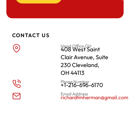
CONTACT US
Head Office OH
408 West Saint
Clair Avenue, Suite
230 Cleveland,
OH 44113
Phone Number
+1-216-696-6170
Email Address
richardtmherman@gmail.com