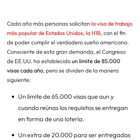
Tiempo de tramitación del estatus H-1B/E-3
Tiempo estimado de aprobación de la visa H-1B 202
Cada año más personas solicitan
la visa de trabajo
más popular de Estados Unidos, la H1B
, con el fin
Tasa y tiempo de tramitación de la solicitud H-1B
de poder cumplir el verdadero sueño americano.
¿Cuánto tiempo se tarda en aprobarse la visa H1B?
Consciente de esta gran demanda, el Congreso
¿Puede Herman Legal Group ayudarle?
de EE.UU. ha establecido
un límite de 85.000
visas cada año
, pero se dividen de la manera
Conclusion
siguiente:
Un límite de 65.000 visas que aun y
cuando reúnas los requisitos se entregan
en forma de una lotería.
Un extra de 20.000 para ser entregadas