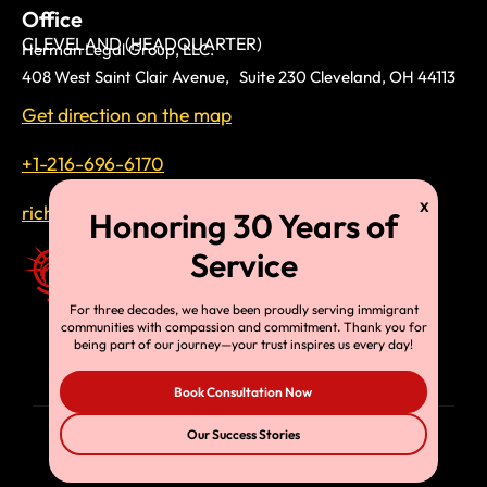
Office
CLEVELAND (HEADQUARTER)
Herman Legal Group, LLC.
408 West Saint Clair Avenue, Suite 230 Cleveland, OH 44113
Get direction on the map
+1-216-696-6170
richardtmherman@gmail.com
For three decades, we have been proudly serving immigrant
communities with compassion and commitment. Thank you for
being part of our journey—your trust inspires us every day!
Book Consultation Now
Our Success Stories
© Copyright 2025, HLG, LLC. All Rights Reserved