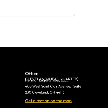
Office
CLEVELAND (HEADQUARTER)
Herman Legal Group, LLC.
408 West Saint Clair Avenue, Suite
230 Cleveland, OH 44113
Get direction on the map