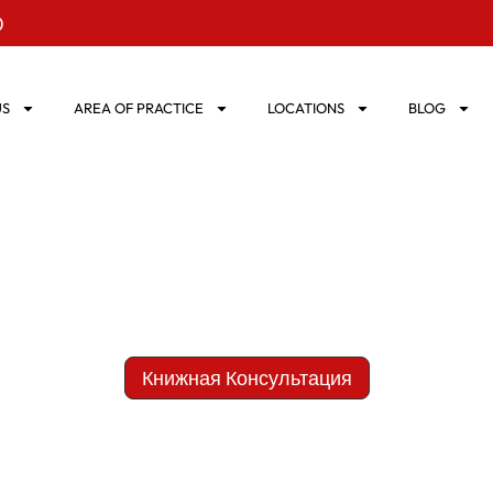
0
US
AREA OF PRACTICE
LOCATIONS
BLOG
Свяжитесь С Нами
Книжная Консультация