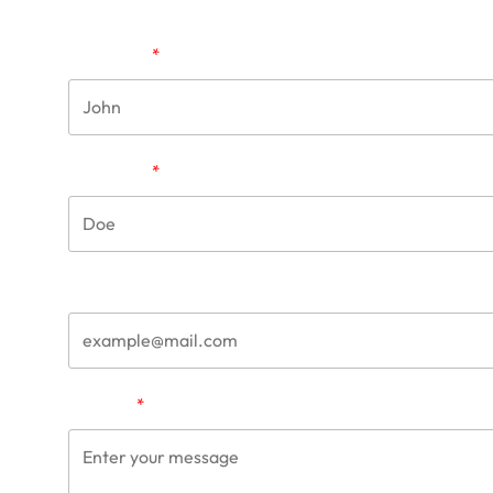
First Name
Last Name
Email
и
ми,
что
Message
я для