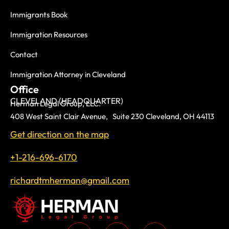
Immigrants Book
Immigration Resources
Contact
Immigration Attorney in Cleveland
Office
CLEVELAND (HEADQUARTER)
Herman Legal Group, LLC.
408 West Saint Clair Avenue, Suite 230 Cleveland, OH 44113
Get direction on the map
+1-216-696-6170
richardtmherman@gmail.com
For three decades, we have been proudly serving immigrant