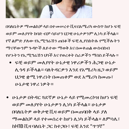
በባለቤትዎ ማመልከቻ ላይ በተመሠረተ ቪዛ በአሜሪካ ውስጥ ከሆኑ ፍቺ
ወይም መለያየት ከባድ ብቻ ሳይሆን ህጋዊ ሁኔታዎንም ሊነካ ይችላል።
የኛ ልምድ ያለው የኢሚግሬሽን ጠበቆች ፍቺ ሊያስከትሉ የሚችሉትን
ማናቸውንም ጉዳዮች ለይተው ማወቅ እና በመቀጠል ውስብስብ
የሆኑትን የኢሚግሬሽን ህጎች እና የወረቀት ስራዎችን ማሰስ ይችላሉ።
ፍቺ ወይም መለያየት ሁኔታዊ ነዋሪዎችን ሕጋዊ ሁኔታ
ሊጎዳ ይችላል። ባለትዳርዎን እንደ የአሜሪካ ዜጋ ወይም
ህጋዊ ቋሚ ነዋሪነት በመጠቀም ወደ አሜሪካ ከመጡ፣
ሁኔታዊ ነዋሪ ነዎት።
ሁኔታዎ በትዳር ጓደኛዎ ሁኔታ ላይ የሚመረኮዝ ከሆነ ፍቺ
ወይም መለያየት ሁኔታዎን ሊነካ ይችላል። ሁኔታዎ
በባለቤትዎ ወቅታዊ ቪዛ ወይም በመጠባበቅ ላይ ያለ
ማመልከቻ ላይ የተመሰረተ ከሆነ ሊነካ ይችላል። ለምሳሌ፣
ከH1B ቪዛ ባለቤት ጋር ከተጋቡ፣ ፍቺ እንደ “ጥገኛ”