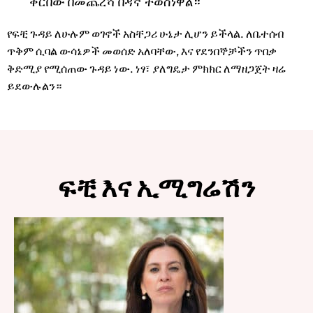
ቀርበው በመጨረሻ በዳኛ ተወስነዋል።
የፍቺ ጉዳይ ለሁሉም ወገኖች አስቸጋሪ ሁኔታ ሊሆን ይችላል. ለቤተሰብ
ጥቅም ሲባል ውሳኔዎች መወሰድ አለባቸው, እና የደንበኞቻችን ጥበቃ
ቅድሚያ የሚሰጠው ጉዳይ ነው. ነፃ፣ ያለግዴታ ምክክር ለማዘጋጀት ዛሬ
ይደውሉልን።
ፍቺ እና ኢሚግሬሽን