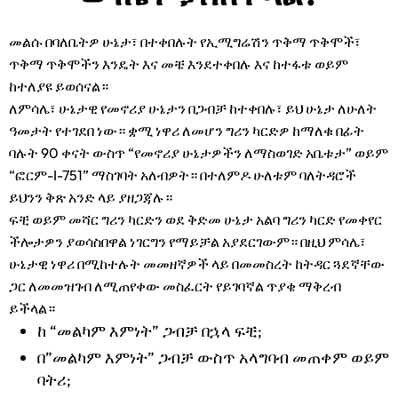
መልሱ በባለቤትዎ ሁኔታ፣ በተቀበሉት የኢሚግሬሽን ጥቅማ ጥቅሞች፣
ጥቅማ ጥቅሞችን እንዴት እና መቼ እንደተቀበሉ እና ከተፋቱ ወይም
ከተለያዩ ይወሰናል።
ለምሳሌ፣ ሁኔታዊ የመኖሪያ ሁኔታን በጋብቻ ከተቀበሉ፣ ይህ ሁኔታ ለሁለት
ዓመታት የተገደበ ነው። ቋሚ ነዋሪ ለመሆን ግሪን ካርድዎ ከማለቁ በፊት
ባሉት 90 ቀናት ውስጥ “የመኖሪያ ሁኔታዎችን ለማስወገድ አቤቱታ” ወይም
“ፎርም-I-751” ማስገባት አለብዎት። በተለምዶ ሁለቱም ባለትዳሮች
ይህንን ቅጽ አንድ ላይ ያዘጋጃሉ።
ፍቺ ወይም መሻር ግሪን ካርድን ወደ ቅድመ ሁኔታ አልባ ግሪን ካርድ የመቀየር
ችሎታዎን ያወሳስበዋል ነገርግን የማይቻል አያደርገውም። በዚህ ምሳሌ፣
ሁኔታዊ ነዋሪ በሚከተሉት መመዘኛዎች ላይ በመመስረት ከትዳር ጓደኛቸው
ጋር ለመመዝገብ ለሚጠየቀው መስፈርት የይገባኛል ጥያቄ ማቅረብ
ይችላል።
ከ “መልካም እምነት” ጋብቻ በኋላ ፍቺ;
በ”መልካም እምነት” ጋብቻ ውስጥ አላግባብ መጠቀም ወይም
ባትሪ;