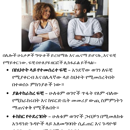
በሌሎች ሁኔታዎች ግጭቶች ይረዝማሉ እና ጤናማ ይሆናሉ, እና ፍቺ
የማይቀር ነው. ፍቺ በተለያዩ ዘርፎች ሊከፋፈል ይችላል፡-
በስህተት ላይ የተመሰረተ ፍቺ
– አንደኛው ወገን ለፍቺ
የሚያቀርብ እና በሌላኛው ላይ ስህተት የሚመሰረትበት
በተወሰኑ ምክንያቶች ነው።
ያልተከራከረ ፍቺ
– ሁለቱም ወገኖች ጥፋት የለም ብለው
የሚከራከሩበት እና ከፍርድ ቤት መመሪያ ውጪ ስምምነትን
ማጠናቀቅ የሚችሉበት።
ፉክክር የተደረገበት
– ሁለቱም ወገኖች ጋብቻን በሚመለከቱ
አንዳንድ ጉዳዮች ላይ አለመግባባት ሲፈጠር እና ጉዳዮቹ