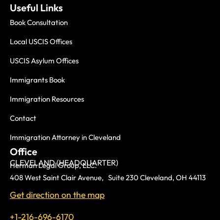
Useful Links
Book Consultation
Local USCIS Offices
USCIS Asylum Offices
Immigrants Book
Immigration Resources
Contact
Immigration Attorney in Cleveland
Office
CLEVELAND (HEADQUARTER)
Herman Legal Group, LLC.
408 West Saint Clair Avenue, Suite 230 Cleveland, OH 44113
Get direction on the map
+1-216-696-6170