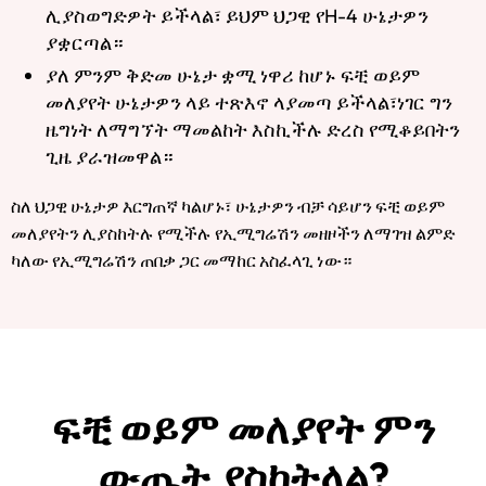
ሊያስወግድዎት ይችላል፣ ይህም ህጋዊ የH-4 ሁኔታዎን
ያቋርጣል።
ያለ ምንም ቅድመ ሁኔታ ቋሚ ነዋሪ ከሆኑ ፍቺ ወይም
መለያየት ሁኔታዎን ላይ ተጽእኖ ላያመጣ ይችላል፣ነገር ግን
ዜግነት ለማግኘት ማመልከት እስኪችሉ ድረስ የሚቆይበትን
ጊዜ ያራዝመዋል።
ስለ ህጋዊ ሁኔታዎ እርግጠኛ ካልሆኑ፣ ሁኔታዎን ብቻ ሳይሆን ፍቺ ወይም
መለያየትን ሊያስከትሉ የሚችሉ የኢሚግሬሽን መዘዞችን ለማገዝ ልምድ
ካለው የኢሚግሬሽን ጠበቃ ጋር መማከር አስፈላጊ ነው።
ፍቺ ወይም መለያየት ምን
ውጤት ያስከትላል?