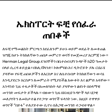
ኤክስፐርት ፍቺ የሰፈራ
ጠበቆች
ለፍቺ የማመልከት ምርጫን እየፈለጉም ይሁኑ ወይም ወደፊት ለመቀጠል
ዝግጁ ከሆኑ ትክክለኛውን ጠበቃ መምረጥ ወሳኝ የመጀመሪያ እርምጃ ነው።
Herman Legal Group ደንበኞችን በቤተሰብ ህግ ጉዳዮች ከ20 ዓመታት
በላይ ሲረዳ ቆይቷል። በክሊቭላንድ፣ ኮሎምበስ እና ዲትሮይት ያሉ ርህራሄ
ያላቸው የፍቺ ጠበቆቻችን ለእርስዎ እና ለቤተሰብዎ ትክክለኛውን ውሳኔ
እንዲያደርጉ እርስዎን ለመምራት የሚያስችል እውቀት እና ልምድ አላቸው።
አንዳንድ ጊዜ ተፋታቾች በአመለካከት ላይ ያላቸውን ልዩነት በሰላማዊ
መንገድ መፍታት ይችላሉ። ብዙውን ጊዜ በእነዚህ ጉዳዮች ላይ ህጋዊ
መለያየትን ለመከታተል የተጋጭ ወገኖች ፍላጎት ነው. እዚህ፣ ተዋዋይ
ወገኖች “በይፋ” ተለያይተው ሲኖሩ በሕጋዊ መንገድ ተጋብተዋል።