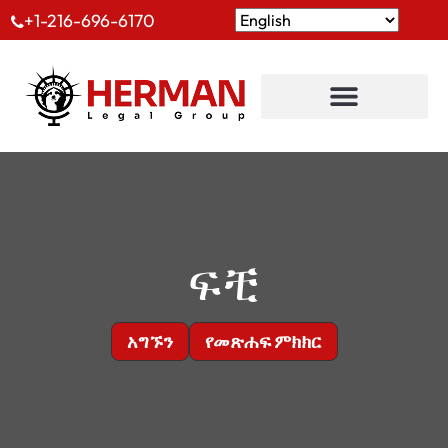
+1-216-696-6170
ፍቺ
አግኙን
የመጽሐፍ ምክክር