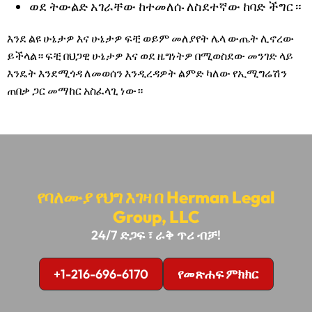
ወደ ትውልድ አገራቸው ከተመለሱ ለስደተኛው ከባድ ችግር።
እንደ ልዩ ሁኔታዎ እና ሁኔታዎ ፍቺ ወይም መለያየት ሌላ ውጤት ሊኖረው
ይችላል። ፍቺ በህጋዊ ሁኔታዎ እና ወደ ዜግነትዎ በሚወስደው መንገድ ላይ
እንዴት እንደሚጎዳ ለመወሰን እንዲረዳዎት ልምድ ካለው የኢሚግሬሽን
ጠበቃ ጋር መማከር አስፈላጊ ነው።
የባለሙያ የህግ እገዛ በ Herman Legal
Group, LLC
24/7 ድጋፍ ፣ ራቅ ጥሪ ብቻ!
+1-216-696-6170
የመጽሐፍ ምክክር