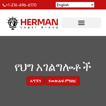
+1-216-696-6170
የህግ አገልግሎቶች
አግኙን
የመጽሐፍ ምክክር