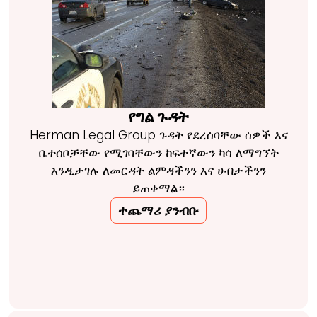
የግል ጉዳት
Herman Legal Group ጉዳት የደረሰባቸው ሰዎች እና
ቤተሰቦቻቸው የሚገባቸውን ከፍተኛውን ካሳ ለማግኘት
እንዲታገሉ ለመርዳት ልምዳችንን እና ሀብታችንን
ይጠቀማል።
ተጨማሪ ያንብቡ