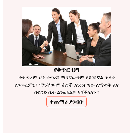
የቅጥር ህግ
ተቀጣሪም ሆነ ቀጣሪ፣ ማንኛውንም የይገባኛል ጥያቄ
ልንመረምር፣ ማንኛውም ሕጎች እንደተጣሱ ለማወቅ እና
በፍርድ ቤት ልንወክልዎ እንችላለን።
ተጨማሪ ያንብቡ