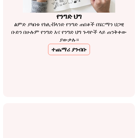
የንግድ ህግ
ልምድ ያካበቱ የክሊቭላንድ የንግድ ጠበቆች በሄርማን ህጋዊ
ቡድን በሁሉም የንግድ እና የንግድ ህግ ጉዳዮች ላይ ጠንቅቀው
ያውቃሉ።
ተጨማሪ ያንብቡ