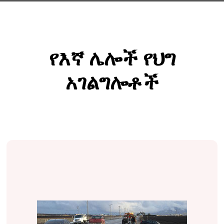
የእኛ ሌሎች የህግ
አገልግሎቶች