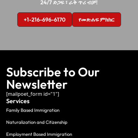
24/7 ድጋፍ ፣ ራቅ ጥሪ ብቻ!
+1-216-696-6170
የመጽሐፍ ምክክር
Subscribe to Our
Newsletter
[mailpoet_form id="1"]
Services
Family Based Immigration
Naturalization and Citizenship
Employment Based Immigration