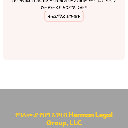
ለመቀጠል ዝግጁ ከሆኑ ትክክለኛውን ጠበቃ መምረጥ ወሳኝ
የመጀመሪያ እርምጃ ነው።
ተጨማሪ ያንብቡ
የባለሙያ የህግ እገዛ በ Herman Legal
Group, LLC