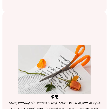
ፍቺ
ለፍቺ የማመልከት ምርጫን እየፈለጉም ይሁኑ ወይም ወደፊት