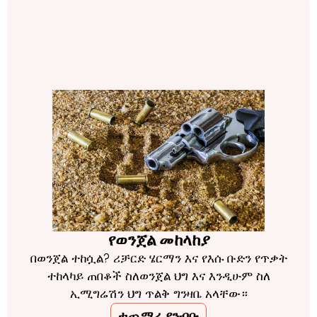
የወንጀል መከላከያ
በወንጀል ተከሷል? ሪቻርድ ሄርማን እና የእሱ ቡድን የጥቃት
ተከላካይ ጠበቆች ስለወንጀል ህግ እና እንዲሁም ስለ
ኢሚግሬሽን ህግ ጥልቅ ግንዛቤ አላቸው።
ተጨማሪ ያንብቡ