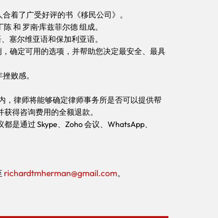
与人合着了广受好评的书《移民公司》。
陈 和 罗南·库兹菲尔德 组成。
语、塞尔维亚语和保加利亚语。
案例，确定可用的选项，并帮助您决定最安全、最具
年挫败感。
钟内，律师将能够确定律师事务所是否可以提供帮
并获得咨询费用的全额退款。
Skype、Zoho 会议、WhatsApp、
richardtmherman@gmail.com
至
。