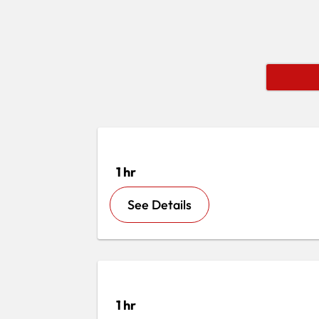
1 hr
See Details
1 hr