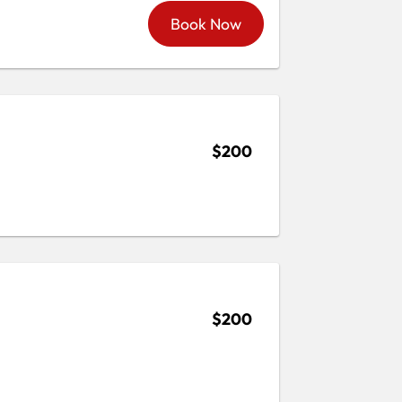
Book Now
$200
$200