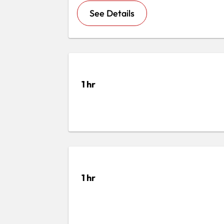
See Details
1 hr
1 hr