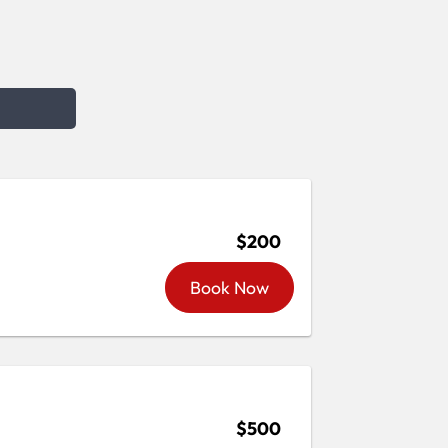
$200
Book Now
$500