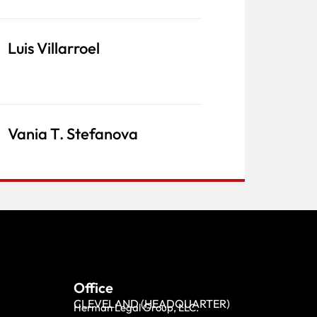
Luis Villarroel
Vania T. Stefanova
Office
CLEVELAND (HEADQUARTER)
Herman Legal Group, LLC.