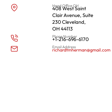
Head Office OH
408 West Saint
Clair Avenue, Suite
230 Cleveland,
OH 44113
Phone Number
+1-216-696-6170
Email Address
richardtmherman@gmail.com