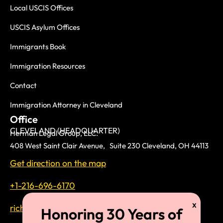
Local USCIS Offices
USCIS Asylum Offices
Immigrants Book
Immigration Resources
Contact
Immigration Attorney in Cleveland
Office
CLEVELAND (HEADQUARTER)
Herman Legal Group, LLC.
408 West Saint Clair Avenue, Suite 230 Cleveland, OH 44113
Get direction on the map
+1-216-696-6170
richardtmherman@gmail.com