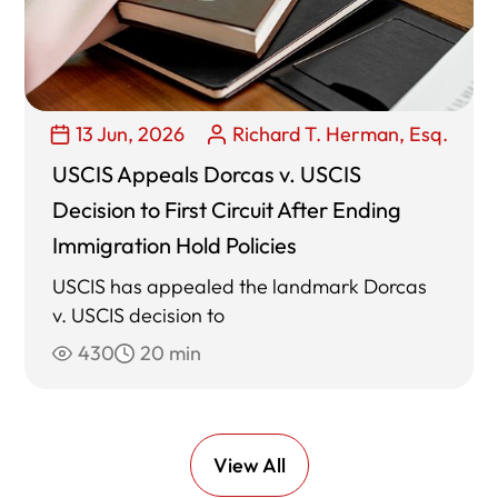
13 Jun, 2026
Richard T. Herman, Esq.
USCIS Appeals Dorcas v. USCIS
Decision to First Circuit After Ending
Immigration Hold Policies
USCIS has appealed the landmark Dorcas
v. USCIS decision to
430
20 min
View All