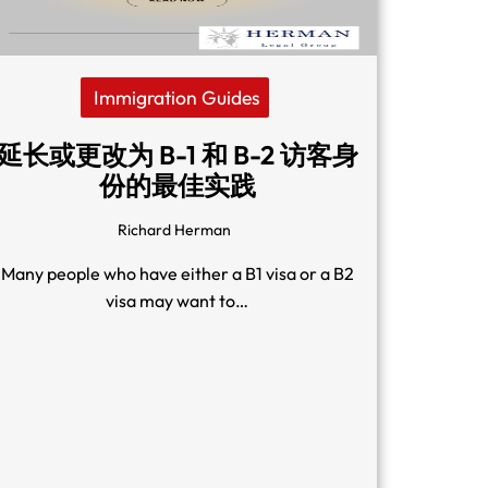
Immigration Guides
延长或更改为 B-1 和 B-2 访客身
份的最佳实践
Richard Herman
Many people who have either a B1 visa or a B2
visa may want to…