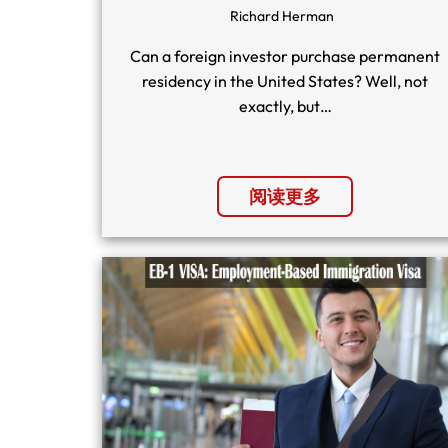
Richard Herman
Can a foreign investor purchase permanent
residency in the United States? Well, not
exactly, but…
阅读更多