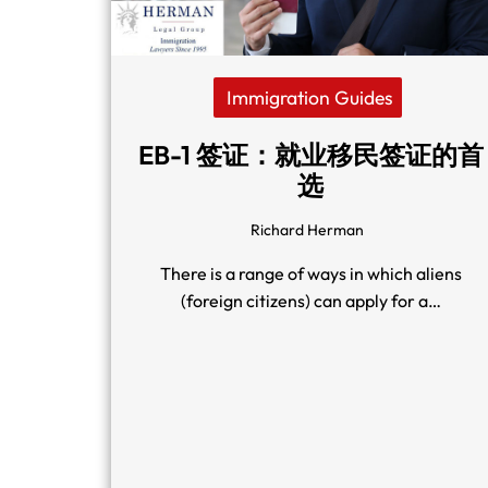
Immigration Guides
EB-1 签证：就业移民签证的首
选
Richard Herman
There is a range of ways in which aliens
(foreign citizens) can apply for a…