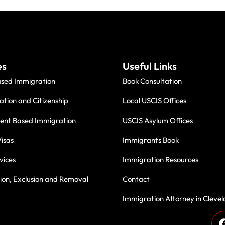
es
Useful Links
ased Immigration
Book Consultation
ation and Citizenship
Local USCIS Offices
nt Based Immigration
USCIS Asylum Offices
isas
Immigrants Book
vices
Immigration Resources
on, Exclusion and Removal
Contact
Immigration Attorney in Cleve