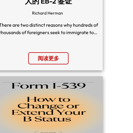
人的 EB-2 签证
Richard Herman
There are two distinct reasons why hundreds of
thousands of foreigners seek to immigrate to…
阅读更多