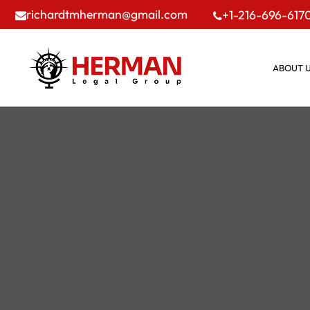
richardtmherman@gmail.com
+1-216-696-617
ABOUT 