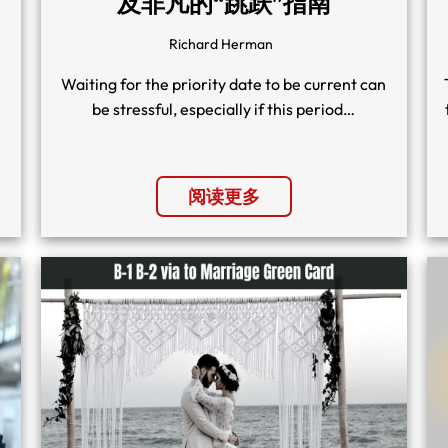
及非凡的“跳跃”指南
Richard Herman
Waiting for the priority date to be current can
be stressful, especially if this period…
阅读更多