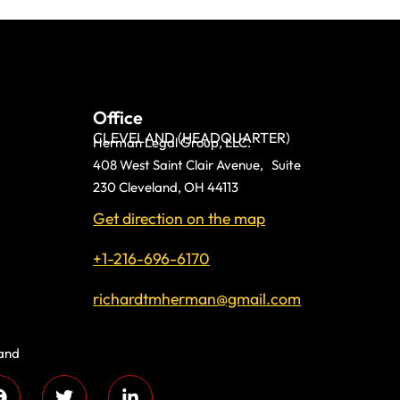
Office
CLEVELAND (HEADQUARTER)
Herman Legal Group, LLC.
408 West Saint Clair Avenue, Suite
230 Cleveland, OH 44113
Get direction on the map
+1-216-696-6170
richardtmherman@gmail.com
land