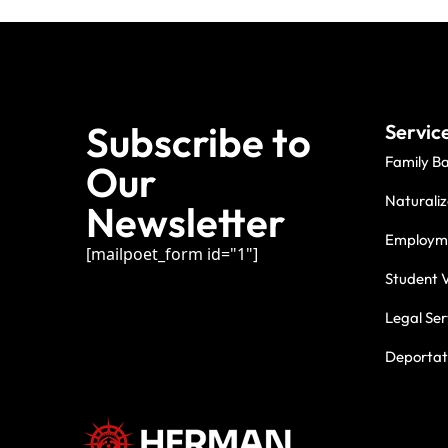
Subscribe to
Servic
Family B
Our
Naturaliz
Newsletter
Employme
[mailpoet_form id="1"]
Student V
Legal Ser
Deportati