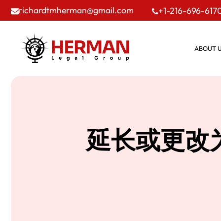
richardtmherman@gmail.com
+1-216-696-617
ABOUT 
延长或更改为 