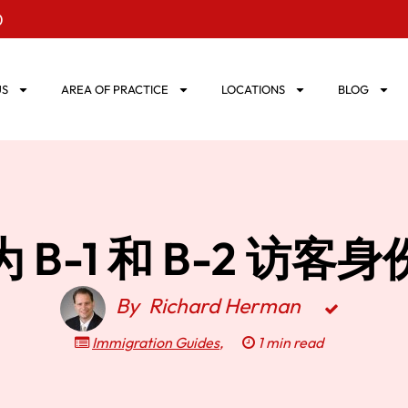
0
US
AREA OF PRACTICE
LOCATIONS
BLOG
B-1 和 B-2 访
By
Richard Herman
Immigration Guides
,
1 min read