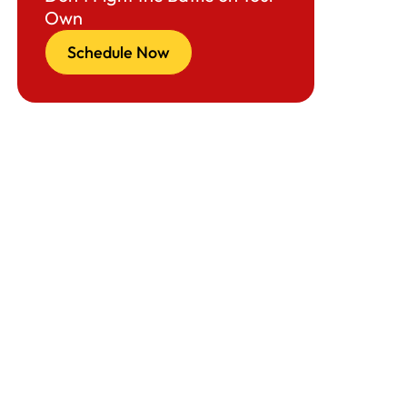
Own
Schedule Now