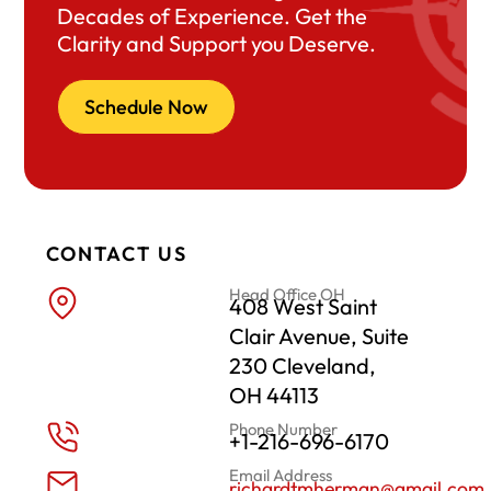
Decades of Experience. Get the
Clarity and Support you Deserve.
Schedule Now
CONTACT US
Head Office OH
408 West Saint
Clair Avenue, Suite
230 Cleveland,
OH 44113
Phone Number
+1-216-696-6170
Email Address
richardtmherman@gmail.com