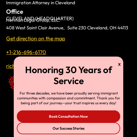
Immigration Attorney in Cleveland
Office
CLEVELAND (HEADQUARTER)
Herman Legal Group, LLC.
408 West Saint Clair Avenue, Suite 230 Cleveland, OH 44113
Get direction on the map
+1-216-696-6170
richardtmherman@gmail.com
For three decades, we have been proudly serving immigrant
communities with compassion and commitment. Thank you for
being part of our journey—your trust inspires us every day!
Book Consultation Now
Our Success Stories
© Copyright 2025, HLG, LLC. All Rights Reserved