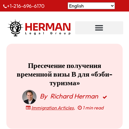
+1-216-696-6170
Пресечение получения
временной визы В для «бэби-
туризма»
By
Richard Herman
Immigration Articles
,
1 min read