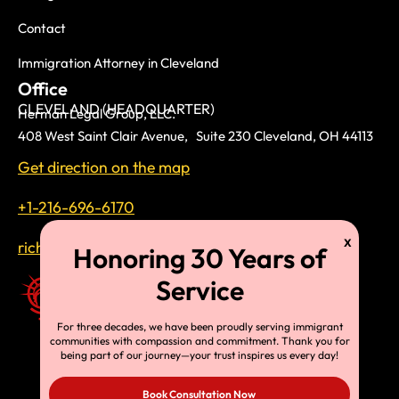
Contact
Immigration Attorney in Cleveland
Office
CLEVELAND (HEADQUARTER)
Herman Legal Group, LLC.
408 West Saint Clair Avenue, Suite 230 Cleveland, OH 44113
Get direction on the map
+1-216-696-6170
richardtmherman@gmail.com
For three decades, we have been proudly serving immigrant
communities with compassion and commitment. Thank you for
being part of our journey—your trust inspires us every day!
Book Consultation Now