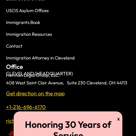
USCIS Asylum Offices
Immigrants Book
Immigration Resources
Contact
Immigration Attorney in Cleveland
Office
CLEVELAND (HEADQUARTER)
Herman Legal Group, LLC.
408 West Saint Clair Avenue, Suite 230 Cleveland, OH 44113
Get direction on the map
+1-216-696-6170
richardtmherman@gmail.com