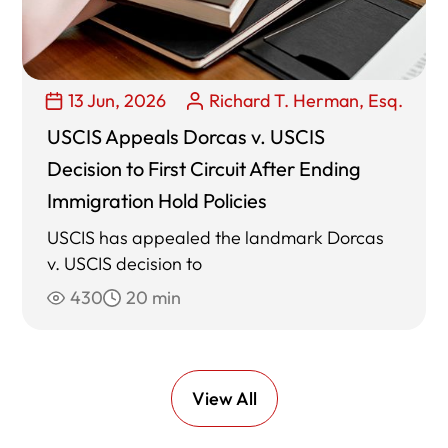
13 Jun, 2026
Richard T. Herman, Esq.
USCIS Appeals Dorcas v. USCIS
Decision to First Circuit After Ending
Immigration Hold Policies
USCIS has appealed the landmark Dorcas
v. USCIS decision to
430
20 min
View All