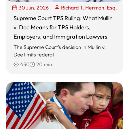
30 Jun, 2026
Richard T. Herman, Esq.
Supreme Court TPS Ruling: What Mullin
v. Doe Means for TPS Holders,
Employers, and Immigration Lawyers
The Supreme Court’s decision in Mullin v.
Doe limits federal
430
20 min