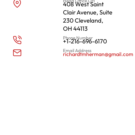
Head Office OH
408 West Saint
Clair Avenue, Suite
230 Cleveland,
OH 44113
Phone Number
+1-216-696-6170
Email Address
richardtmherman@gmail.com