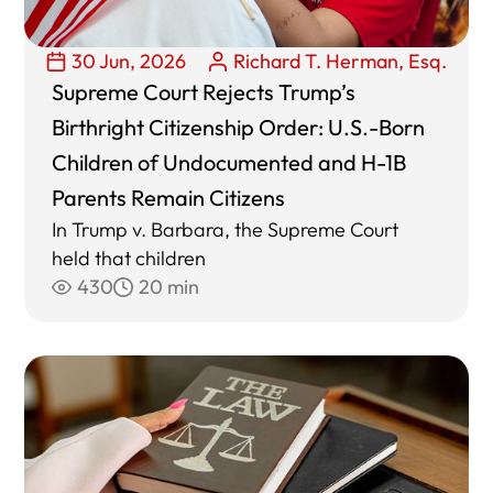
30 Jun, 2026
Richard T. Herman, Esq.
Supreme Court Rejects Trump’s
Birthright Citizenship Order: U.S.-Born
Children of Undocumented and H-1B
Parents Remain Citizens
In Trump v. Barbara, the Supreme Court
held that children
430
20 min