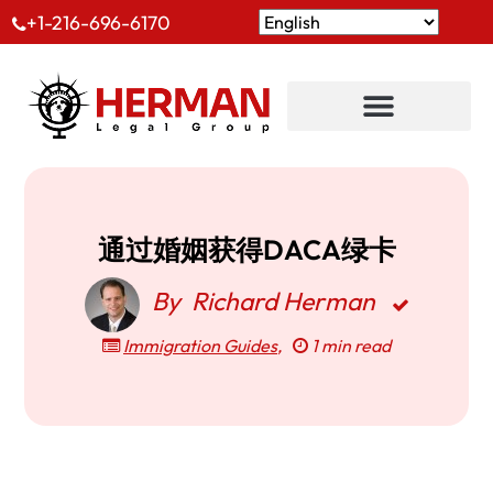
+1-216-696-6170
通过婚姻获得DACA绿卡
By
Richard Herman
Immigration Guides
,
1 min read