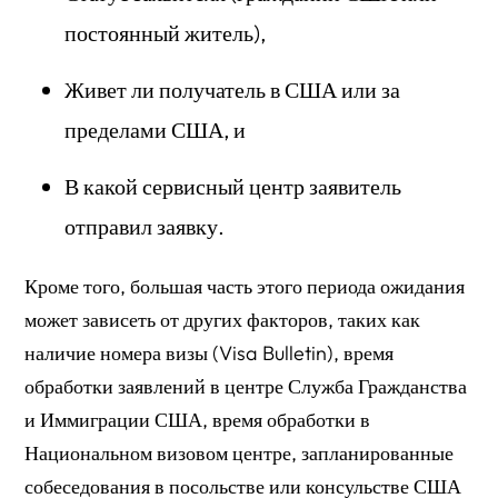
постоянный житель),
Живет ли получатель в США или за
пределами США, и
В какой сервисный центр заявитель
отправил заявку.
Кроме того, большая часть этого периода ожидания
может зависеть от других факторов, таких как
наличие номера визы (Visa Bulletin), время
обработки заявлений в центре Служба Гражданства
и Иммиграции США, время обработки в
Национальном визовом центре, запланированные
собеседования в посольстве или консульстве США