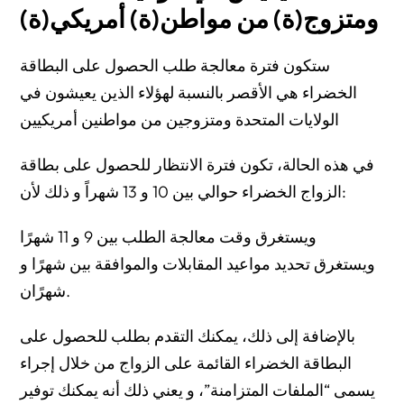
ومتزوج(ة) من مواطن(ة) أمريكي(ة)
FAQs on How Long it Takes to Get Marriage Green Card
How long does it take to get a green card after
ستكون فترة معالجة طلب الحصول على البطاقة
marriage?
الخضراء هي الأقصر بالنسبة لهؤلاء الذين يعيشون في
Why You Should Consult with Attorney Richard T. Herman
الولايات المتحدة ومتزوجين من مواطنين أمريكيين
for Your Marriage-Based Green Card Strategy
في هذه الحالة، تكون فترة الانتظار للحصول على بطاقة
الزواج الخضراء حوالي بين 10 و 13 شهراً و ذلك لأن:
ويستغرق وقت معالجة الطلب بين 9 و 11 شهرًا
ويستغرق تحديد مواعيد المقابلات والموافقة بين شهرًا و
شهرًان.
بالإضافة إلى ذلك، يمكنك التقدم بطلب للحصول على
البطاقة الخضراء القائمة على الزواج من خلال إجراء
يسمى “الملفات المتزامنة”، و يعني ذلك أنه يمكنك توفير