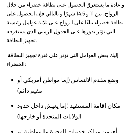
Do You Have to Be Married for a Certain Period Before
و عادة ما يستغرق الحصول على بطاقة خضراء من خلال
Applying?
الزواج، بين 11 و 14.5 شهرًا و بالتالي فإن الحصول على
Understanding the Marriage Green Card Process: U.S.-
بطاقة خضراء بناءًا على الزواج على ثلاثة عوامل رئيسية
Based Applicants
التي تؤثر بدورها على الجدول الزمني الذي يستغرقه
If You’re Married to a U.S. Citizen and Living in the U.S.
تجهيز البطاقة.
If You’re Married to a Green Card Holder and Living in the
إليك بعض العوامل التي تؤثر على فترة تجهيز البطاقة
U.S.
الخضراء:
Processing Timeline for Spouses Living Outside the U.S.
وضع مقدم الالتماس (إما مواطن أمريكي أو
Priority and Availability
مقيم دائم)
Marriage Green Card Costs in 2025
مكان إقامة المستفيد (إما يعيش داخل حدود
Step-by-Step Overview: The Marriage Green Card
Process
الولايات المتحدة أو خارجها)
What Can Delay the Marriage Green Card Process?
أي من مراكز خدمات الهجرة والمواطنة تم