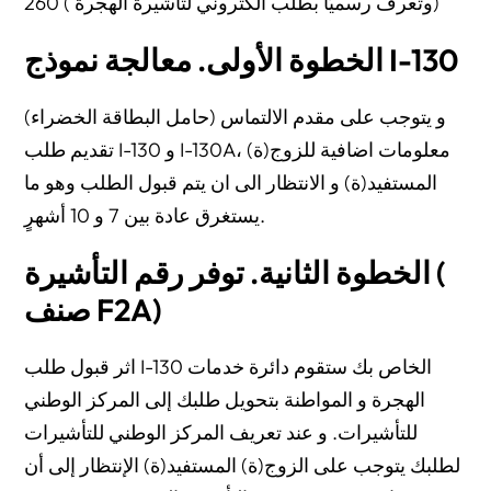
260 ( وتعرف رسميًّا بطلب الكتروني لتأشيرة الهجرة)
الخطوة الأولى. معالجة نموذج I-130
و يتوجب على مقدم الالتماس (حامل البطاقة الخضراء)
تقديم طلب I-130 و I-130A، معلومات اضافية للزوج(ة)
المستفيد(ة) و الانتظار الى ان يتم قبول الطلب وهو ما
يستغرق عادة بين 7 و 10 أشهرٍ.
الخطوة الثانية. توفر رقم التأشيرة (
صنف F2A)
اثر قبول طلب I-130 الخاص بك ستقوم دائرة خدمات
الهجرة و المواطنة بتحويل طلبك إلى المركز الوطني
للتأشيرات. و عند تعريف المركز الوطني للتأشيرات
لطلبك يتوجب على الزوج(ة) المستفيد(ة) الإنتظار إلى أن