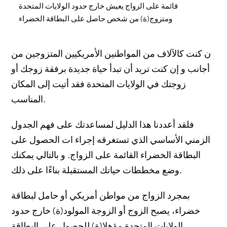
قائمة على الزواج يعيش خارج حدود الولايات المتحدة
ومتزوج(ة) من شخص حاصل على البطاقة الخضراء
ماذا يحدث إن دخل الزوج(ة) المستفيد(ة) حدود الولايات
المتحدة بصفة شرعية و قانونية و لكن تجاوز(ت) فترة الإقامة
ن كنت كالآلاف من المواطنين الأمريكيين المتزوجين من
المسموح بها في التأشيرة؟
أجانب و إن كنت تريد أن تبدأ حياة جديدة برفقة زوجك أو
زوجتك في الولايات المتحدة فقد أتيت إلى المكان
مذا يحدث ان دخل المستفيد حدود الولايات المتحدة من دون
تفتيش او تحقيق؟
المناسب.
كيف يمكن لمحامو الهجرة لدى فريق هيرمان القانوني
فلقد أعددنا هذا الدليل لمساعدتك على فهم الجدول
مساعدتك؟
الزمني الأساسي الذي تستغرقه إجراء ات الحصول على
Основные факторы, которые повлияют на время
البطاقة الخضراء القائمة على الزواج. و بالتالي يمكنك
получения грин-карты на основании брака
وضع مخططات حياتك المستقبلة بناءًا على ذلك.
Супруг, желающий получить грин-карту, проживает в
بمجرد الزواج من مواطن أمريكي أو حامل لبطاقة
США и состоит в браке с гражданином США.
خضراء، يصبح الزوج أو الزوجة المولود(ة) خارج حدود
Супруг, желающий получить грин-карту, проживает за
الولايات المتحدة مؤهلا(ة) للحصول على البطاقة