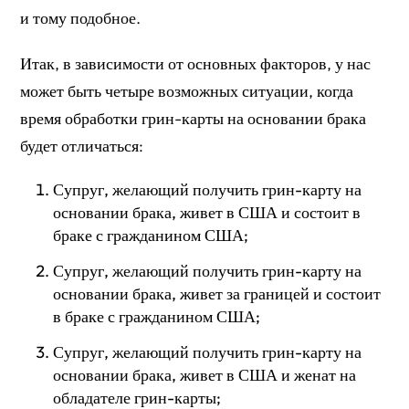
и тому подобное.
Итак, в зависимости от основных факторов, у нас
может быть четыре возможных ситуации, когда
время обработки грин-карты на основании брака
будет отличаться:
Супруг, желающий получить грин-карту на
основании брака, живет в США и состоит в
браке с гражданином США;
Супруг, желающий получить грин-карту на
основании брака, живет за границей и состоит
в браке с гражданином США;
Супруг, желающий получить грин-карту на
основании брака, живет в США и женат на
обладателе грин-карты;