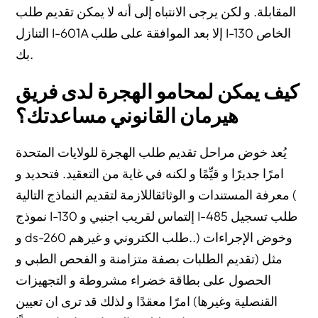
المقابلة. و لكن يرجى الانتباه إلى أنه لا يمكن تقديم طلب
التنازل I-601A إلا بعد الموافقة على طلب I-130 الخاص
بك.
كيف يمكن لمحامو الهجرة لدى فريق
هيرمان القانوني مساعدتك؟
يُعد خوض مراحل تقديم طلب الهجرة للولايات المتحدة
امرًا جديرًا و قيِّمًا و لكنه في غاية من التعقيد. فتحديد و
معرفة المستندات و الوثائقاللازمة لتقديم النماذج التالية (
نموذج I-130 إلتماس لقريب اجنبي و I-485 طلب تسجيل
و ds-260 طلب الكتروني و غيرهم..) وخوض الإجراءات
مثل (تقديم الطلبات بصفة متزامنة و الفحص الطبي و
الحصول على بطاقة خضراء مشروطة و التجهيزات
القنصلية وغيرها) امرًا معقدًا و لذلك قد ترى ان تعيين