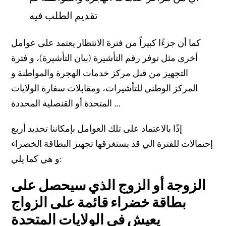
Do You Need an Immigration Attorney?
تقديم الطلب فيه
كما أن جزءًا كبيراً من فترة الانتظار يعتمد على عوامل
Work Eligibility While Waiting
أخرى مثل توفر رقم التأشيرة (بيان التأشيرة)، و فترة
Delays and What You Can Do
التجهيز من قبل مركز خدمات الهجرة والمواطنة و
المركز الوطني للتأشيرات، ومقابلات سفارة الولايات
المتحدة أو القنصلية المحددة …
What if the beneficiary spouse entered the U.S. legally but
overstayed their visa?​
إذًا بالاعتماد على تلك العوامل بإمكاننا تحديد أربع
What if the beneficiary entered the U.S. without
إحتمالات للفترة الي قد يستغرقها تجهيز البطاقة الخضراء
inspection?​
و هي كما يلي:
Documents and Evidence
الزوجة أو الزوج الذي سيحصل على
Same-Sex Marriage Green Card
بطاقة خضراء قائمة على الزواج
Path to Citizenship
يعيش في الولايات المتحدة