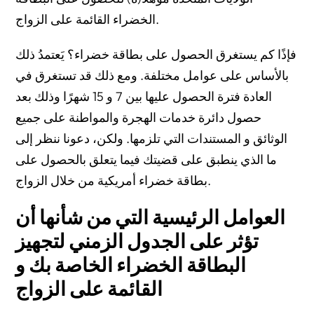
границей и состоит в браке с гражданином США
الخضراء القائمة على الزواج.
Супруг, желающий получить грин-карту, живет в США и
состоит в браке с обладателем грин-карты.
فإذًا كم يستغرق الحصول على بطاقة خضراء؟ يَعتمدُ ذلك
بالأساس على عوامل مختلفة. ومع ذلك قد تستغرق في
Супруг, желающий получить грин-карту, живет за
границей и состоит в браке с обладателем грин-карты
العادة فترة الحصول عليها بين 7 و 15 شهرًا وذلك بعد
США.
حصول دائرة خدمات الهجرة والمواطنة على جميع
الوثائق و المستندات التي تلزمها. ولكن، دعونا ننظر إلى
Что, если супруг-получатель въехал в США легально, но
просрочил свою визу?
ما الذي ينطبق على قضيتك فيما يتعلق بالحصول على
بطاقة خضراء أمريكية من خلال الزواج.
Что, если получатель въехал в США без досмотра?
العوامل الرئيسية التي من شأنها أن
Чем могут помочь наши иммиграционные поверенные
تؤثر على الجدول الزمني لتجهيز
Introduction to Marriage Green Card
البطاقة الخضراء الخاصة بك و
Estimated Marriage Green Card Timelines Based on Your
القائمة على الزواج
Circumstances