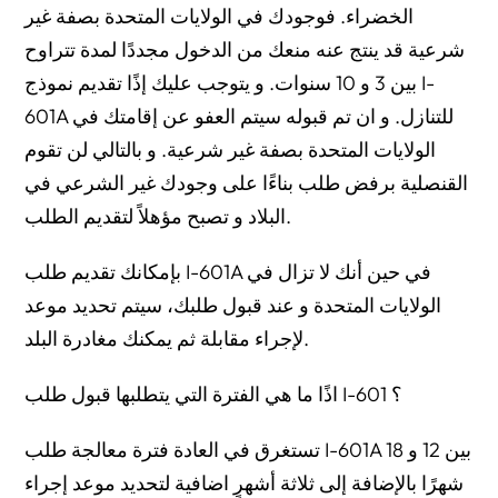
الخضراء. فوجودك في الولايات المتحدة بصفة غير
شرعية قد ينتج عنه منعك من الدخول مجددًا لمدة تتراوح
بين 3 و 10 سنوات. و يتوجب عليك إذًا تقديم نموذج I-
601A للتنازل. و ان تم قبوله سيتم العفو عن إقامتك في
الولايات المتحدة بصفة غير شرعية. و بالتالي لن تقوم
القنصلية برفض طلب بناءًا على وجودك غير الشرعي في
البلاد و تصبح مؤهلاً لتقديم الطلب.
بإمكانك تقديم طلب I-601A في حين أنك لا تزال في
الولايات المتحدة و عند قبول طلبك، سيتم تحديد موعد
لإجراء مقابلة ثم يمكنك مغادرة البلد.
اذًا ما هي الفترة التي يتطلبها قبول طلب I-601 ؟
تستغرق في العادة فترة معالجة طلب I-601A بين 12 و 18
شهرًا بالإضافة إلى ثلاثة أشهرٍ اضافية لتحديد موعد إجراء