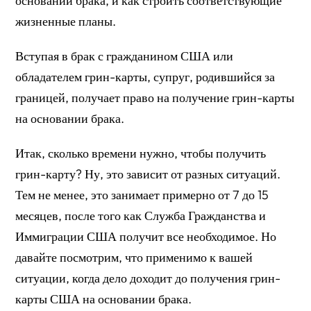
основании брака, и как строить соответствующие
жизненные планы.
Вступая в брак с гражданином США или
обладателем грин-карты, супруг, родившийся за
границей, получает право на получение грин-карты
на основании брака.
Итак, сколько времени нужно, чтобы получить
грин-карту? Ну, это зависит от разных ситуаций.
Тем не менее, это занимает примерно от 7 до 15
месяцев, после того как Служба Гражданства и
Иммиграции США получит все необходимое. Но
давайте посмотрим, что применимо к вашей
ситуации, когда дело доходит до получения грин-
карты США на основании брака.