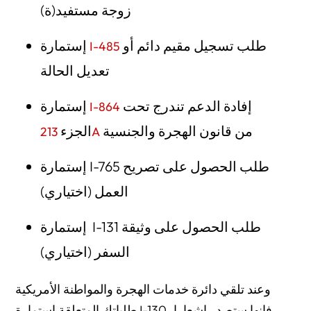
زوجة مستفيد(ة)
طلب تسجيل مقيم دائم أو
إستمارة
I-485
تعديل الحالة
إفادة الدعم تندرج تحت
إستمارة
I-864
من قانون الهجرة والجنسية
الجزء
213A
إستمارة I-765 طلب الحصول على تصريح
العمل (اختياري)
إستمارة I-131 طلب الحصول على وثيقة
السفر (اختياري)
وعند تلقي دائرة خدمات الهجرة والمواطنة الأمريكية
طلباتك المتعلقة استمارة I-130، فإنها ستصدر إشعارا