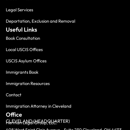
Legal Services
Deportation, Exclusion and Removal
Useful Links
Book Consultation
Local USCIS Offices
USCIS Asylum Offices
Immigrants Book
Immigration Resources
Contact
Immigration Attorney in Cleveland
Office
CLEVELAND (HEADQUARTER)
Herman Legal Group, LLC.
408 West Saint Clair Avenue, Suite 230 Cleveland, OH 44113