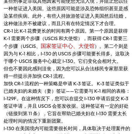
某些刑事定罪或其他因素可能使您无法入境，并阻止您以任
一种签证进入美国。这些原因可能是涉及恐怖组织甚至是感
染某些疾病。此外，有些人持旅游签证进入美国然后结婚，
这种做法并不被建议，而且只有在特定情况下才合理。
CR-1 比 K-1 花费更长的时间有两个原因。第一个原因是获得
K-1 需要两个步骤（USCIS 和大使馆），而获得 CR-1 需要三
国家签证中心、大使馆
个步骤（USCIS、
）。第二个则是
因为与 K-1 相比，I-130 的 USCIS 步骤可能要长得多。这取决
于哪个 USCIS 服务中心裁定 I-130。它们变化会相对大。
但也不要因此感到沮丧，因为您可以从合法移民专家那里获
得一些提示并加快 CR-1 流程。
加快 CR-1 流程的一种策略是申请 K-3 签证。 K-3 签证类似于
已婚夫妇的未婚夫（妻）签证——它需要与 K-1 相同的表格：
I-129F。在这种情况下，您可以在提交 I-130 申请后提交 K-3
签证申请，并且 USCIS 会签发收据。这种签证有一定的好处
（链接到第 11 条），它旨在帮助已婚夫妇在 I-130 需要太长
处理时间的情况下重新团聚。
I-130 在美国境内可能需要很长时间，具体取决于处理案件的