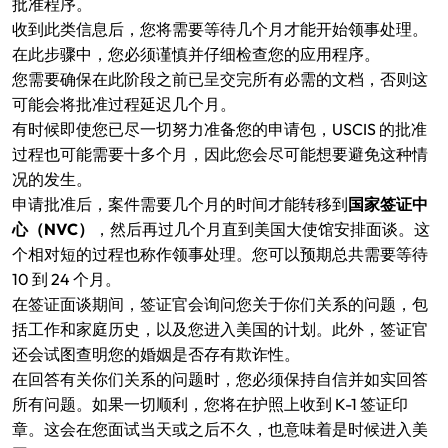
批准程序。
收到此类信息后，您将需要等待几个月才能开始领事处理。
在此步骤中，您必须谨慎并仔细检查您的应用程序。
您需要确保在此阶段之前已呈交完所有必需的文档，否则这
可能会将批准过程延迟几个月。
有时候即使您已尽一切努力准备您的申请包，USCIS 的批准
过程也可能需要十多个月，因此您会尽可能想要避免这种情
况的发生。
申请批准后，案件需要几个月的时间才能转移到
国家签证中
心（NVC）
，然后再过几个月直到美国大使馆安排面谈。这
个相对短的过程也称作领事处理。您可以预期总共需要等待
10 到 24 个月。
在签证面谈期间，签证官会询问您关于你们关系的问题，包
括工作和家庭历史，以及您进入美国的计划。此外，签证官
还会试图查明您的婚姻是否存有欺诈性。
在回答有关你们关系的问题时，您必须保持自信并如实回答
所有问题。如果一切顺利，您将在护照上收到 K-1 签证印
章。这会在您面试当天或之后不久，也意味着是时候进入美