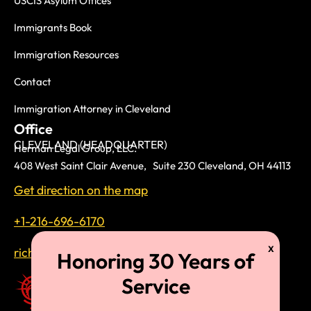
USCIS Asylum Offices
Immigrants Book
Immigration Resources
Contact
Immigration Attorney in Cleveland
Office
CLEVELAND (HEADQUARTER)
Herman Legal Group, LLC.
408 West Saint Clair Avenue, Suite 230 Cleveland, OH 44113
Get direction on the map
+1-216-696-6170
richardtmherman@gmail.com