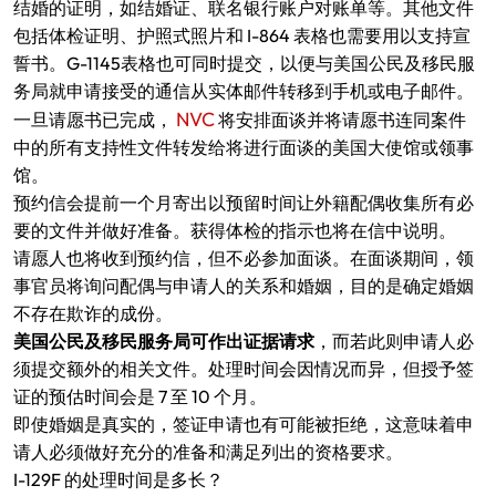
结婚的证明，如结婚证、联名银行账户对账单等。其他文件
包括体检证明、护照式照片和 I-864 表格也需要用以支持宣
誓书。G-1145表格也可同时提交，以便与美国公民及移民服
务局就申请接受的通信从实体邮件转移到手机或电子邮件。
NVC
一旦请愿书已完成，
将安排面谈并将请愿书连同案件
中的所有支持性文件转发给将进行面谈的美国大使馆或领事
馆。
预约信会提前一个月寄出以预留时间让外籍配偶收集所有必
要的文件并做好准备。获得体检的指示也将在信中说明。
请愿人也将收到预约信，但不必参加面谈。在面谈期间，领
事官员将询问配偶与申请人的关系和婚姻，目的是确定婚姻
不存在欺诈的成份。
美国公民及移民服务局可作出证据请求
，而若此则申请人必
须提交额外的相关文件。处理时间会因情况而异，但授予签
证的预估时间会是 7 至 10 个月。
即使婚姻是真实的，签证申请也有可能被拒绝，这意味着申
请人必须做好充分的准备和满足列出的资格要求。
I-129F 的处理时间是多长？