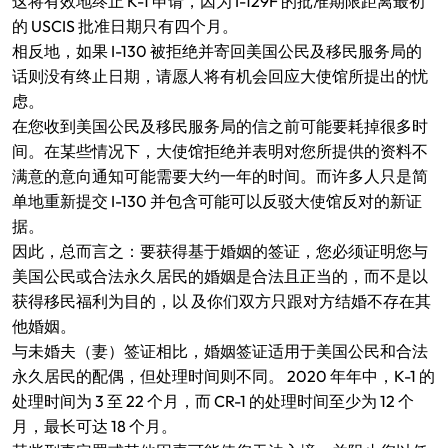
这将有效地终止 K-1 申请，因为 I-129F 的批准期限距离最初
的 USCIS 批准日期只有四个月。
相反地，如果 I-130 被拒绝并寄回美国公民及移民服务局的
话则没有终止日期，请愿人将有机会回应大使馆所提出的忧
虑。
在您收到美国公民及移民服务局的信之前可能要耗掉很多时
间。在某些情况下，大使馆拒绝并表明对您所提供的资料不
满意的意向通知可能需要大约一年的时间。而许多人只是简
单地重新提交 I-130 并包含可能可以反驳大使馆反对的新证
据。
因此，总而言之：要获得基于婚姻的签证，您必须证明您与
美国公民或合法永久居民的婚姻是合法且正当的，而不是以
获得移民福利为目的，以 及你们双方只跟对方结婚不存在其
他婚姻。
与未婚夫（妻）签证相比，婚姻签证适用于美国公民和合法
永久居民的配偶，但处理时间则不同。 2020 年年中，K-1 的
处理时间为 3 至 22 个月，而 CR-1 的处理时间至少为 12 个
月，最长可达 18 个月。