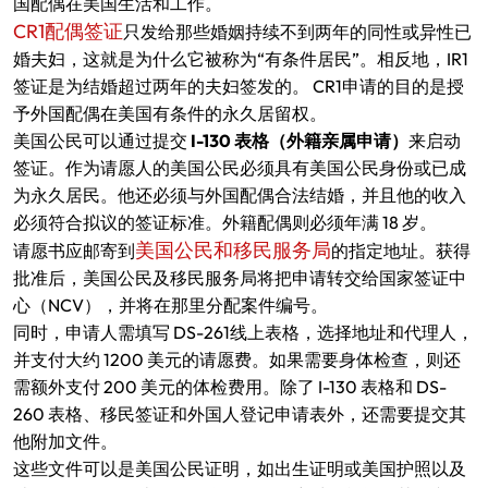
国配偶在美国生活和工作。
CR1配偶签证
只发给那些婚姻持续不到两年的同性或异性已
婚夫妇，这就是为什么它被称为“有条件居民”。相反地，IR1
签证是为结婚超过两年的夫妇签发的。 CR1申请的目的是授
予外国配偶在美国有条件的永久居留权。
美国公民可以通过提交
I-130 表格（外籍亲属申请）
来启动
签证。作为请愿人的美国公民必须具有美国公民身份或已成
为永久居民。他还必须与外国配偶合法结婚，并且他的收入
必须符合拟议的签证标准。外籍配偶则必须年满 18 岁。
美国公民和移民服务局
请愿书应邮寄到
的指定地址。获得
批准后，美国公民及移民服务局将把申请转交给国家签证中
心（NCV），并将在那里分配案件编号。
同时，申请人需填写 DS-261线上表格，选择地址和代理人，
并支付大约 1200 美元的请愿费。如果需要身体检查，则还
需额外支付 200 美元的体检费用。除了 I-130 表格和 DS-
260 表格、移民签证和外国人登记申请表外，还需要提交其
他附加文件。
这些文件可以是美国公民证明，如出生证明或美国护照以及