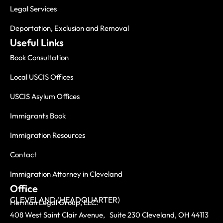
Legal Services
Deportation, Exclusion and Removal
Useful Links
Book Consultation
Local USCIS Offices
USCIS Asylum Offices
Immigrants Book
Immigration Resources
Contact
Immigration Attorney in Cleveland
Office
CLEVELAND (HEADQUARTER)
Herman Legal Group, LLC.
408 West Saint Clair Avenue, Suite 230 Cleveland, OH 44113