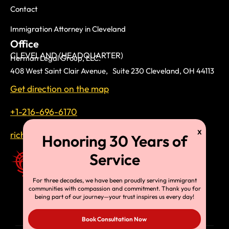
Contact
Immigration Attorney in Cleveland
Office
CLEVELAND (HEADQUARTER)
Herman Legal Group, LLC.
408 West Saint Clair Avenue, Suite 230 Cleveland, OH 44113
Get direction on the map
+1-216-696-6170
richardtmherman@gmail.com
For three decades, we have been proudly serving immigrant
communities with compassion and commitment. Thank you for
being part of our journey—your trust inspires us every day!
Book Consultation Now