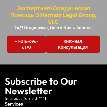
Экспертная Юридическая
Помощь В Herman Legal Group,
LLC
24/7 Поддержка, Всего Лишь Звонок!
+1-216-696-
Книжная
6170
Консультация
Subscribe to Our
Newsletter
[mailpoet_form id="1"]
Services