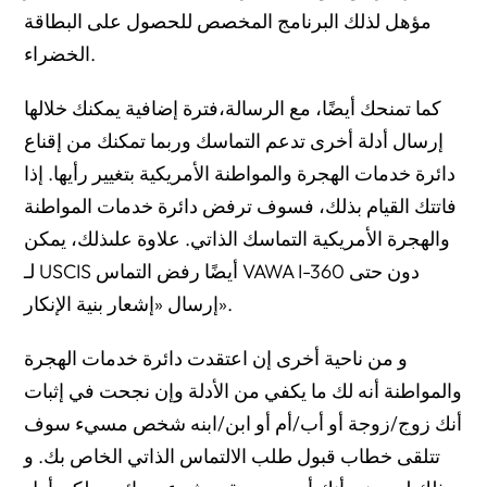
مؤهل لذلك البرنامج المخصص للحصول على البطاقة
الخضراء.
كما تمنحك أيضًا، مع الرسالة،فترة إضافية يمكنك خلالها
إرسال أدلة أخرى تدعم التماسك وربما تمكنك من إقناع
دائرة خدمات الهجرة والمواطنة الأمريكية بتغيير رأيها. إذا
فاتتك القيام بذلك، فسوف ترفض دائرة خدمات المواطنة
والهجرة الأمريكية التماسك الذاتي. علاوة علىذلك، يمكن
لـ USCIS أيضًا رفض التماس VAWA I-360 دون حتى
إرسال «إشعار بنية الإنكار».
و من ناحية أخرى إن اعتقدت دائرة خدمات الهجرة
والمواطنة أنه لك ما يكفي من الأدلة وإن نجحت في إثبات
أنك زوج/زوجة أو أب/أم أو ابن/ابنه شخص مسيء سوف
تتلقى خطاب قبول طلب الالتماس الذاتي الخاص بك. و