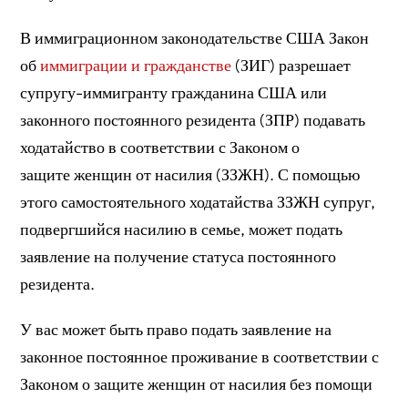
В иммиграционном законодательстве США Закон
об
иммиграции и гражданстве
(ЗИГ) разрешает
супругу-иммигранту гражданина США или
законного постоянного резидента (ЗПР) подавать
ходатайство в соответствии с Законом о
защите женщин от насилия (ЗЗЖН). С помощью
этого самостоятельного ходатайства ЗЗЖН супруг,
подвергшийся насилию в семье, может подать
заявление на получение статуса постоянного
резидента.
У вас может быть право подать заявление на
законное постоянное проживание в соответствии с
Законом о защите женщин от насилия без помощи