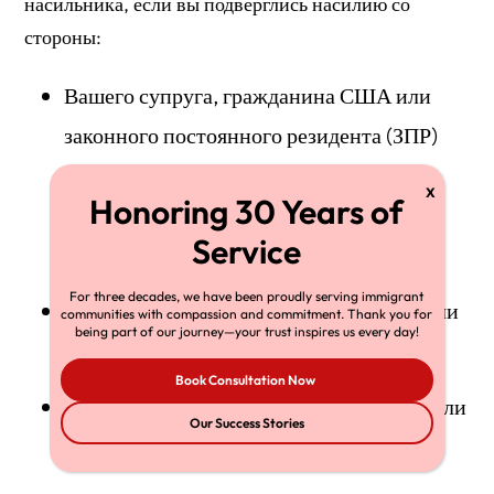
насильника, если вы подверглись насилию со
стороны:
Вашего супруга, гражданина США или
законного постоянного резидента (ЗПР)
(или если вы являетесь супругой(м)
гражданина США или ЗПР и он/она
жестоко обращался с вашим ребенком);
For three decades, we have been proudly serving immigrant
Родитель — гражданин США (ГСША) или
communities with compassion and commitment. Thank you for
being part of our journey—your trust inspires us every day!
ЗПР (включая приемного родителя); или
Book Consultation Now
Взрослый сын или дочь ГСША (не сын или
Our Success Stories
дочь ЗПР).