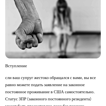
Вступление
сли ваш супруг жестоко обращался с вами, вы все
равно можете подать заявление на законное
постоянное проживание в США самостоятельно.
Статус ЗПР (законного постоянного резидента)
может быть предоставлен даже без помощи