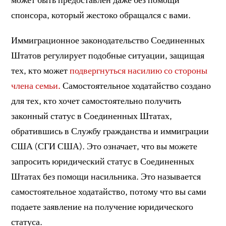
спонсора, который жестоко обращался с вами.
Иммиграционное законодательство Соединенных
Штатов регулирует подобные ситуации, защищая
тех, кто может
подвергнуться насилию со стороны
члена семьи.
Самостоятельное ходатайство создано
для тех, кто хочет самостоятельно получить
законный статус в Соединенных Штатах,
обратившись в Службу гражданства и иммиграции
США (СГИ США). Это означает, что вы можете
запросить юридический статус в Соединенных
Штатах без помощи насильника. Это называется
самостоятельное ходатайство, потому что вы сами
подаете заявление на получение юридического
статуса.