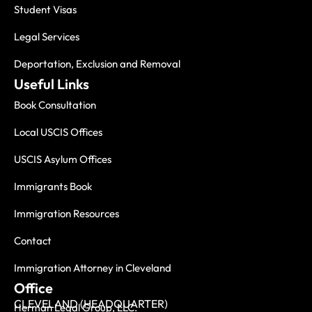
Student Visas
Legal Services
Deportation, Exclusion and Removal
Useful Links
Book Consultation
Local USCIS Offices
USCIS Asylum Offices
Immigrants Book
Immigration Resources
Contact
Immigration Attorney in Cleveland
Office
CLEVELAND (HEADQUARTER)
Herman Legal Group, LLC.