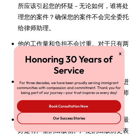
所应该引起您的怀疑 – 无论如何，谁将处
理您的案件？确保您的案件不会完全委托
给律师助理。
他的工作量和负担不会过重。对于只有两
三个律师的个体执业者和律师事务所来
说，过度工作是一个特殊的问题。
他会及时回复您的电子邮件和电话，并进
For three decades, we have been proudly serving immigrant
communities with compassion and commitment. Thank you for
行清晰的沟通。缺乏沟通是客户对其律师
being part of our journey—your trust inspires us every day!
（不仅仅是移民律师）的第一大抱怨。
Book Consultation Now
他经常广泛地发表关于移民法的文章，最
Our Success Stories
好是有声望的出版物。广泛的出版历史表