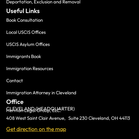
Deportation, Exclusion and Removal
Useful Links
Book Consultation
Local USCIS Offices
USCIS Asylum Offices
Immigrants Book
Immigration Resources
Contact
Immigration Attorney in Cleveland
Office
CLEVELAND (HEADQUARTER)
Herman Legal Group, LLC.
408 West Saint Clair Avenue, Suite 230 Cleveland, OH 44113
Get direction on the map