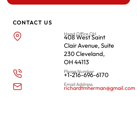
CONTACT US
Head Office OH
408 West Saint
Clair Avenue, Suite
230 Cleveland,
OH 44113
Phone Number
+1-216-696-6170
Email Address
richardtmherman@gmail.com