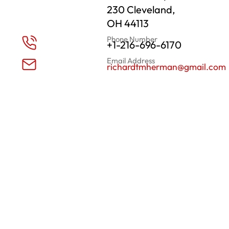
230 Cleveland,
OH 44113
Phone Number
+1-216-696-6170
Email Address
richardtmherman@gmail.com