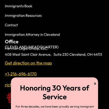
Immigrants Book
Immigration Resources
Contact
Immigration Attorney in Cleveland
Office
CLEVELAND (HEADQUARTER)
Herman Legal Group, LLC.
408 West Saint Clair Avenue, Suite 230 Cleveland, OH 44113
Get direction on the map
+1-216-696-6170
richardtmherman@gmail.com
For three decades, we have been proudly serving immigrant