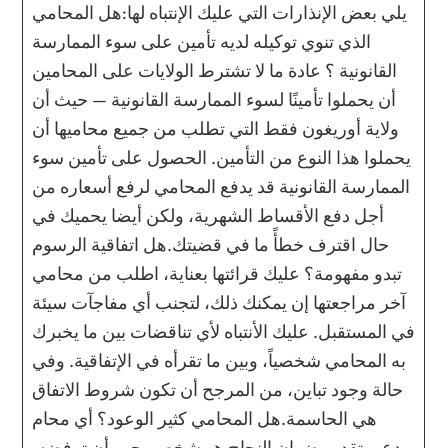
يلي بعض الإنذارات التي عليك الإنتباه لها:هل المحامي
الذي تنوي توكيله لديه تأمين على سوء الممارسة
القانونية ؟ عادة ما لا تشترط الولايات على المحامين
أن يحملوا تأمينًا لسوء الممارسة القانونية — حيث أن
ولاية أوريغون فقط التي تطلب من جميع محاميها أن
يحملوا هذا النوع من التأمين. الحصول على تأمين سوء
الممارسة القانونية قد يدفع المحامي لرفع أسعاره من
أجل دفع الأقساط الشهرية، ولكن أيضا يحميك في
حال اقترف خطأً ما في قضيتك.هل اتفاقية الرسوم
تبدو مفهومة؟ عليك قرائتها بعناية، اطلب من محامي
آخر مراجعتها إن يمكنك ذلك، لتجنب أي مفاجآت سيئة
في المستقبل. عليك الأنتباه لأي تناقضات بين ما يخبرك
به المحامي شخصياً، وبين ما تقرأه في الإتفاقية. وفي
حالة وجود تباين، من المرجح أن تكون شروط الاتفاق
هي الحاسمة.هل المحامي كثير الوعود؟ أي محام
يدعي تقديم ضمان النجاح هو شخص يجب أن ترفضه.