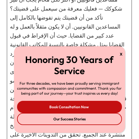
شكوكك — فعليك معرفة من سيعمل على قضيتك؟
تأكد من أن قضيتك يتم تفوضها بالكامل إلى
المساعدين القانونيين. أن لا يكون مثقلاً بالعمل و له
عدد كبير من القضايا. حيث أن الإفراط في قبول
القضايا يمثل مشكلة خاصة بالنسبة للمكاتب القانونية
التي لا تضم سوى محامين اثنين أو ثلاثة. بإمكانه الرد
على بريدك الإلكتروني بسرعة و الإتصال بك. إن
الافتقار إلى سرعة الإستجابة و التواصل هي الشكوى
الأولى للعملاء ضد محاميهم (وليس فقط محامو
For three decades, we have been proudly serving immigrant
الهجرة).أن يشارك المحامي بانتظام منشورات عن
communities with compassion and commitment. Thank you for
being part of our journey—your trust inspires us every day!
قانون الهجرة، ويفضل أن يكون له منشورات مرموقة
حيث أن ذلك يشير إلى خبرته و إلى أنه يحظى باحترام
Book Consultation Now
واسع النطاق. أن يقدم معلومات حصرية و قابلة
Our Success Stories
للتطبيق عوضًا عن نسخ إعلانية لا هدف لها أو نسخ
منتشرة عند الجميع. تحقق من التدوينات الأخيرة على