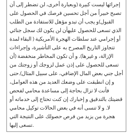
إجرائها ليست كبيرة (وبعبارة أخرى، لن تضطر إلى أن
تصبح خبيراً من أجل تحسين فرصك في الحصول على
القبول)و يجب أن تبدو مؤهل للاستفادة من الطلب
الذي تسعى للحصول عليهأن لن يكون لك سجل جنائي
أو إجرامي عند سلطات الهجرة الأمريكية ( البقاء لمدة
تتجاوز التاريخ المصرح به على التأشيرة، وإجراءات
الإزالة، و غيرها). و أن تكون المخاطر منخفضة (أن
تسعى للحصول على إذن عمل لزوجك أو زوجتك من
أجل جني بعض المال الإضافي، على سبيل المثال).حتى
و إن انطبقت على وضعك العديد من هذه العوامل،
فأنت لا تزال بحاجة إلى مساعدة محامي لفحص
قضيتك بالتدقيق و إخبارك إن كنت تحتاج إلى خدماته أو
لا. و لا تنسى أنه في بعض الحالات توكيل محامي
هجرة من يزيد من فرص حصولك على النتيجة التي
تسعى إليها.