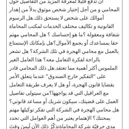
أن تدفع قليلا لمعرفة المزيد من التفاصيل حول
المحامي و من أجل إختيار شخص موثوق بدلاً من إهدار
أموالك على شخص لا يستحق ذلك.هل الرسوم
القانونية و تكاليف مختلف الخدمات لمكتب المحاماة
شفافة ومعقولة ؟ما هو إحساسك ؟ هل المحامي مهتم
حقا بمساعدك أو بجمع الأموال؟هل بإمكانك الإستمتاع
بالعمل مع محامي الهجرة في تلك الشركة؟ هل تشعر
بالراحة لفكرة التعامل معه؟ هذا العامل الغير
الملموس أكثر أهمية مما تعتقد.هل ذلك المحامي قادر
على “التفكير خارج الصندوق” عندما يتعلق الأمر
بقضايا قانون الهجرة، أو هل لا يعرف طريقة التعامل
مع العراقيل التي قد يواجهها؟من سيتولى تفاصيل
العمل على قضيتك، سيكون شريك أو مساعد قانوني؟
هل محامي الهجرة في الشركة التي تفكر توكيلها مهتم
بمحنتك؟ الإهتمام يعتبر من أهم العوامل التي تحدد
مدى حرفيّة شركة المحاماةتذكّرْ ذلك الآن لَيسَ وقتَ