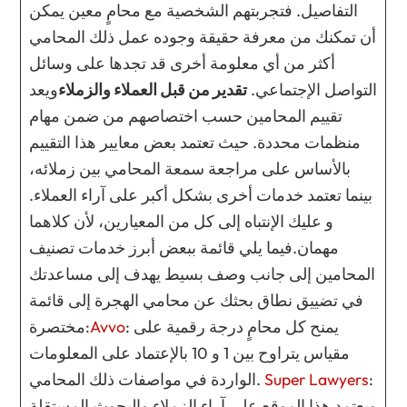
التفاصيل. فتجربتهم الشخصية مع محامٍ معين يمكن
أن تمكنك من معرفة حقيقة وجوده عمل ذلك المحامي
أكثر من أي معلومة أخرى قد تجدها على وسائل
التواصل الإجتماعي.
تقدير من قبل العملاء والزملاء
ويعد
تقييم المحامين حسب اختصاصهم من ضمن مهام
منظمات محددة. حيث تعتمد بعض معايير هذا التقييم
بالأساس على مراجعة سمعة المحامي بين زملائه،
بينما تعتمد خدمات أخرى بشكل أكبر على آراء العملاء.
و عليك الإنتباه إلى كل من المعيارين، لأن كلاهما
مهمان.فيما يلي قائمة ببعض أبرز خدمات تصنيف
المحامين إلى جانب وصف بسيط يهدف إلى مساعدتك
في تضييق نطاق بحثك عن محامي الهجرة إلى قائمة
: يمنح كل محامٍ درجة رقمية على
Avvo
مختصرة:
مقياس يتراوح بين 1 و 10 بالإعتماد على المعلومات
:
Super Lawyers
الواردة في مواصفات ذلك المحامي.
ويعتمد هذا الموقع على آراء الزملاء والبحوث المستقلة