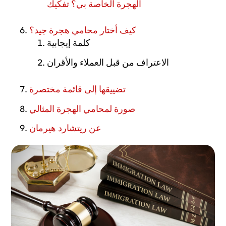
الهجرة الخاصة بي؟ تفكيك
Нужно ли мне полное юридическое представительство в
كيف أختار محامي هجرة جيد؟
моём иммиграционном деле? Анбандлинг
كلمة إيجابية
Как выбрать хорошего иммиграционного адвоката?
الاعتراف من قبل العملاء والأقران
Сужение поиска
تضييقها إلى قائمة مختصرة
Описание идеального иммиграционного адвоката
صورة لمحامي الهجرة المثالي
О Ричарде Германе
عن ريتشارد هيرمان