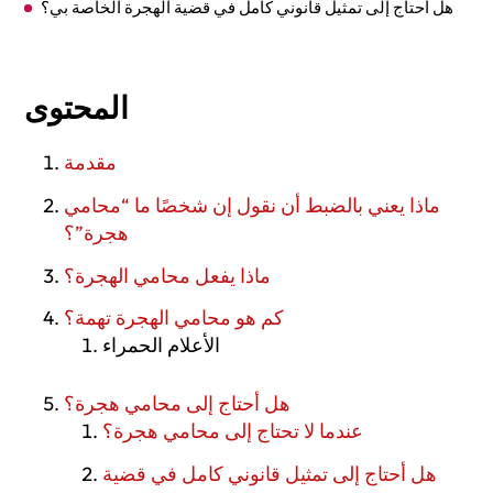
هل أحتاج إلى تمثيل قانوني كامل في قضية الهجرة الخاصة بي؟
كيف أختار محامي هجرة جيد؟
لتلخيص إلى قائمة مختصرة
المحتوى
صورة محامي الهجرة المثالي
مقدمة
معلومات حول ريتشارد هيرمان
ماذا يعني بالضبط أن نقول إن شخصًا ما “محامي
Введение
هجرة”؟
Что означает термин «иммиграционный адвокат»?
ماذا يفعل محامي الهجرة؟
Чем занимается иммиграционный адвокат?
كم هو محامي الهجرة تهمة؟
الأعلام الحمراء
Сколько стоит иммиграционный адвокат?
هل أحتاج إلى محامي هجرة؟
Опасные моменты
عندما لا تحتاج إلى محامي هجرة؟
Нужен ли мне иммиграционный адвокат?
هل أحتاج إلى تمثيل قانوني كامل في قضية
В каких случаях вам не нужен иммиграционный адвокат?