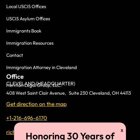
Local USCIS Offices
USCIS Asylum Offices
Immigrants Book
Immigration Resources
Contact
Immigration Attorney in Cleveland
Office
CLEVELAND (HEADQUARTER)
Herman Legal Group, LLC.
408 West Saint Clair Avenue, Suite 230 Cleveland, OH 44113
Get direction on the map
+1-216-696-6170
richardtmherman@gmail.com