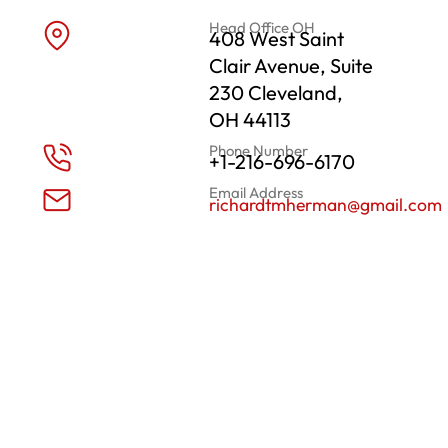
Head Office OH
408 West Saint
Clair Avenue, Suite
230 Cleveland,
OH 44113
Phone Number
+1-216-696-6170
Email Address
richardtmherman@gmail.com