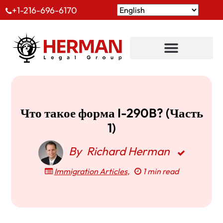
+1-216-696-6170
Что такое форма I-290B? (Часть
1)
By
Richard Herman
Immigration Articles
,
1 min read