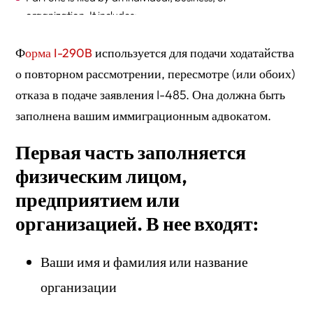
organization. It includes:
Part two is information about the appeal or motion
Ф
орма I-290B
используется для подачи ходатайства
Part three is for additional information about the basis
о повторном рассмотрении, пересмотре (или обоих)
for the appeal
отказа в подаче заявления I-485. Она должна быть
заполнена вашим иммиграционным адвокатом.
Part four is the applicant’s (or petitioner’s) statement,
contact information, certification, and signature.
Первая часть заполняется
физическим лицом,
предприятием или
организацией. В нее входят:
Ваши имя и фамилия или название
организации