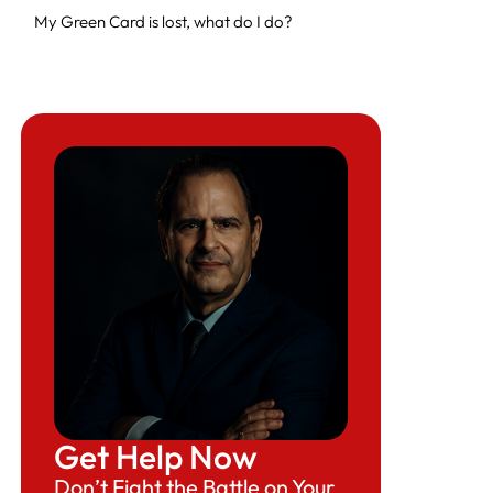
My Green Card is lost, what do I do?
Older Green Cards
Get Help Now
Don’t Fight the Battle on Your