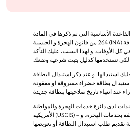
لقاعدة الأساسية التي تم ذكرها في المادة
264 من قانون الهجرة و الجنسية (INA) يجب على المقيمين الدائمين الشرعيين حمل بطاقة
 كل الأوقات. و لهذا السبب، عليك التأكد
ك استبدالها. و عند ذكر استبدال البطاقة
استبدال بطاقة خضراء مسروقة او مفقودة
دات لدى دائرة خدمات الهجرة والمواطنة
الأمريكية (USCIS) – وهي وكالة حكومية تهتم بالقضايا والمسائل المتعلقة بخدمات الهجرة. و