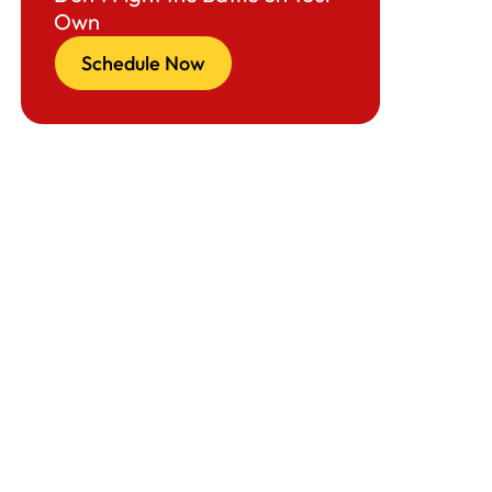
Own
Schedule Now