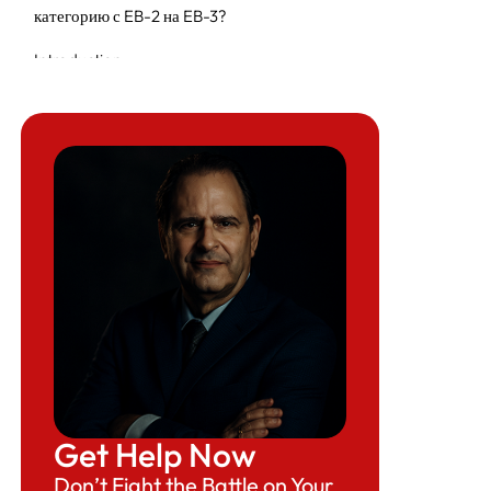
категорию с EB-2 на EB-3?
Introduction
Why This Big Jump in EB-3 Took Place Now?
Do You Need an Attorney to Downgrade
EB-2 to EB-3?
Get Help Now
Don’t Fight the Battle on Your