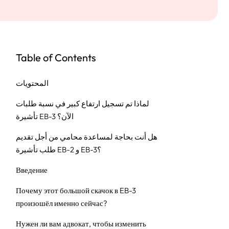
Table of Contents
المحتويات
لماذا تم تسجيل ارتفاع كبير في نسبة طلبات
تأشيرة EB-3 الآن؟
هل أنت بحاجة لمساعدة محامي من أجل تقديم
طلب تأشيرة EB-2 و EB-3؟
Введение
Почему этот большой скачок в EB-3
произошёл именно сейчас?
Нужен ли вам адвокат, чтобы изменить