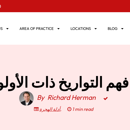
0
US
AREA OF PRACTICE
LOCATIONS
BLOG
By
Richard Herman
أدلة الهجرة
,
1 min read