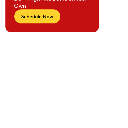
Own
Schedule Now