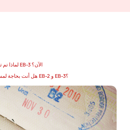
لماذا تم تسجيل ارتفاع كبير في نسبة طلبات تأشيرة EB-3 الآن؟
هل أنت بحاجة لمساعدة محامي من أجل تقديم طلب تأشيرة EB-2 و EB-3؟