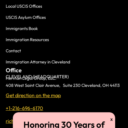
Local USCIS Offices
USCIS Asylum Offices
Immigrants Book
Immigration Resources
Contact
Immigration Attorney in Cleveland
Office
CLEVELAND (HEADQUARTER)
Herman Legal Group, LLC.
408 West Saint Clair Avenue, Suite 230 Cleveland, OH 44113
Get direction on the map
+1-216-696-6170
richardtmherman@gmail.com