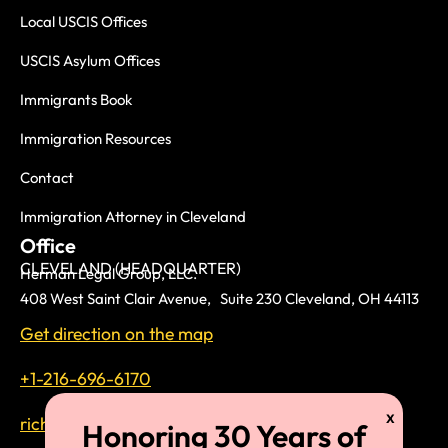
Local USCIS Offices
USCIS Asylum Offices
Immigrants Book
Immigration Resources
Contact
Immigration Attorney in Cleveland
Office
CLEVELAND (HEADQUARTER)
Herman Legal Group, LLC.
408 West Saint Clair Avenue, Suite 230 Cleveland, OH 44113
Get direction on the map
+1-216-696-6170
richardtmherman@gmail.com