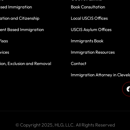
ased Immigration
Book Consultation
ation and Citizenship
Local USCIS Offices
nt Based Immigration
USCIS Asylum Offices
isas
Immigrants Book
vices
Immigration Resources
on, Exclusion and Removal
Contact
Immigration Attorney in Cleve
des, we have been proudly serving immigrant communities with
 Thank you for being part of our journey—your trust inspires u
Book Consultation Now
Our Success Stories
© Copyright 2025, HLG, LLC. All Rights Reserved