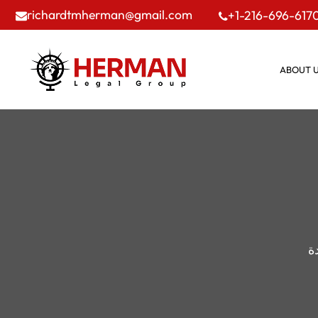
richardtmherman@gmail.com
+1-216-696-617
ABOUT 
ة