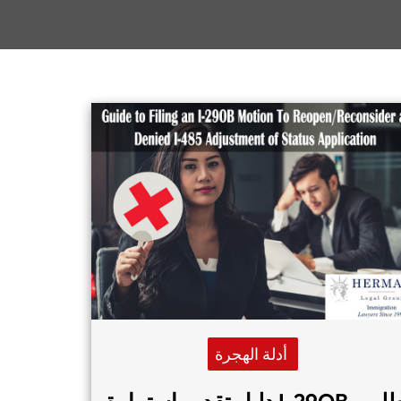
أدلة الهجرة
دليل تقديم إستمارة I-29OB، طلب