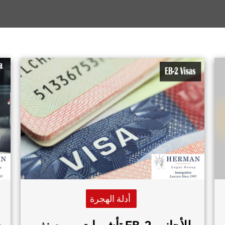
أدلة الهجرة
تأشيرات من صنف EB-2 للأجانب