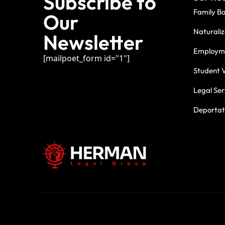
Subscribe to
Family B
Our
Naturaliz
Newsletter
Employme
[mailpoet_form id="1"]
Student V
Legal Ser
Deportati
For three deca
commitment.