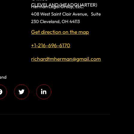
CLEVELAND (HEADQUARTER)
Herman Legal Group, LLC.
408 West Saint Clair Avenue, Suite
230 Cleveland, OH 44113
Get direction on the map
+1-216-696-6170
richardtmherman@gmail.com
land
 compassion and
s every day!