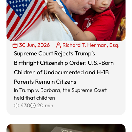
30 Jun, 2026
Richard T. Herman, Esq.
Supreme Court Rejects Trump’s
Birthright Citizenship Order: U.S.-Born
Children of Undocumented and H-1B
Parents Remain Citizens
In Trump v. Barbara, the Supreme Court
held that children
430
20 min