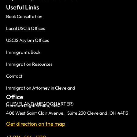
Useful Links
Book Consultation
Local USCIS Offices
USCIS Asylum Offices
Immigrants Book
Immigration Resources
Contact
Immigration Attorney in Cleveland
Office
CLEVELAND (HEADQUARTER)
Herman Legal Group, LLC.
408 West Saint Clair Avenue, Suite 230 Cleveland, OH 44113
Get direction on the map