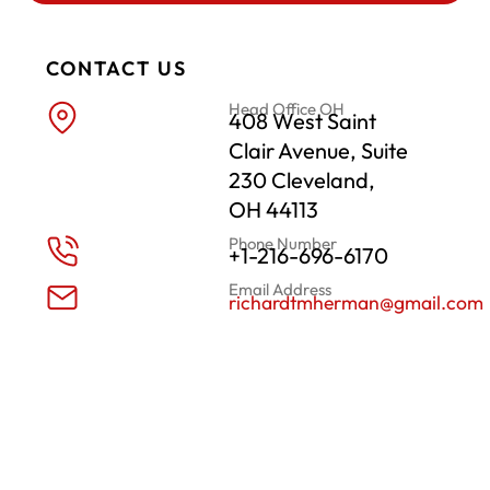
CONTACT US
Head Office OH
408 West Saint
Clair Avenue, Suite
230 Cleveland,
OH 44113
Phone Number
+1-216-696-6170
Email Address
richardtmherman@gmail.com